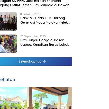
agian SK PPPK Jadi Berkah Ekonomi:
agang UMKM Tersenyum Bahagia di Bawah
it Biru Pesisir Malaka
8 Oktober 2025
Bank NTT dan OJK Dorong
Generasi Muda Malaka Melek
Finansial di Bulan Inklusi
Keuangan 2025
27 September 2025
HMS Tinjau Harga di Pasar
Uabau: Kenaikan Beras Lokal
Dinilai Masih Wajar
Selengkapnya
ehatan