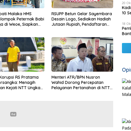
20 Ok
Kadi
10 S
pati Malaka HMS
RSUPP Betun Gelar Sayembara
elompok Peternak Babi
Desain Logo, Sediakan Hadiah
18 Ok
a di Weoe, Siapkan
Jutaan Rupiah, Pendaftaran
Pemk
12 Ekor Babi Pedaging
Dibuka Hingga 12 Agustus 2026
Bant
Opi
Korupsi RS Pratama
Menteri ATR/BPN Nusron
ersangka: Menagih
Wahid Dorong Percepatan
an Kejati NTT Ungkap
Pelayanan Pertanahan di NTT,
S Pratama Wewiku
Wabup Malaka HMS Hadiri
Rakor