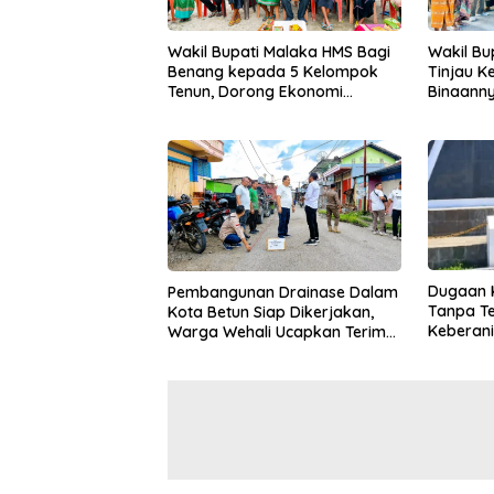
Wakil Bupati Malaka HMS Bagi
Wakil Bu
Benang kepada 5 Kelompok
Tinjau K
Tenun, Dorong Ekonomi
Binaanny
Keluarga
Bantuan 
Dugaan 
Pembangunan Drainase Dalam
Tanpa T
Kota Betun Siap Dikerjakan,
Keberani
Warga Wehali Ucapkan Terima
Kasus R
Kasih kepada SBS HMS