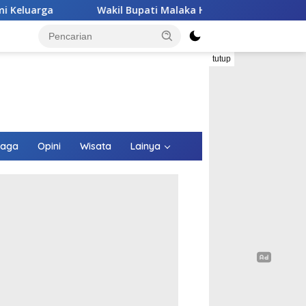
 Bupati Malaka HMS Tinjau Kelompok Peternak Babi Binaannya 
tutup
raga
Opini
Wisata
Lainya