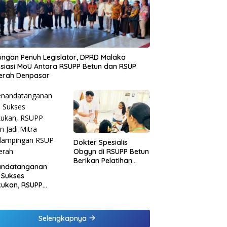
ngan Penuh Legislator, DPRD Malaka
siasi MoU Antara RSUPP Betun dan RSUP
erah Denpasar
Dokter Spesialis
Obgyn di RSUPP Betun
Berikan Pelatihan
andatanganan
Penanganan
 Sukses
Pendarahan Saat
kukan, RSUPP
Persalinan Bagi
n Jadi Mitra
Tenaga Kesehatan di
dampingan RSUP
Malaka
erah
Selengkapnya