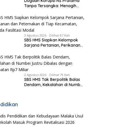
Dugaan Korupsi RS Pratama
Tanpa Tersangka: Menagih
Keberanian Kejati NTT Ungkap
Kasus RS Pratama Wewiku
3 Agustus 2026
Dilihat 87 Kali
SBS HMS Siapkan Kelompok
Sarjana Pertanian, Perikanan
dan Peternakan di Tiap
Kecamatan, Pemda Fasilitasi
Modal
2 Agustus 2026
Dilihat 79 Kali
SBS HMS Tak Berpolitik Balas
Dendam, Kekalahan di Numbei
Justru Dibalas dengan
Jembatan Rp7 Miliar
didikan