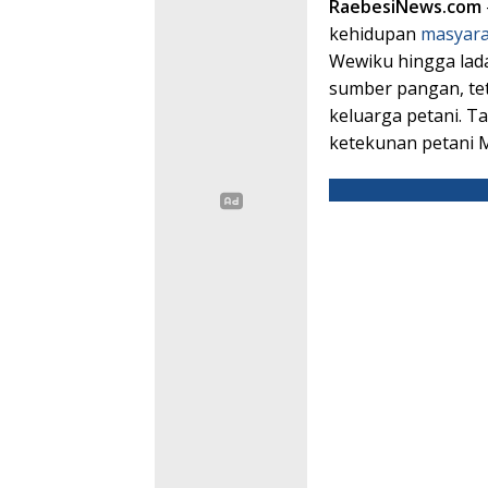
RaebesiNews.com
kehidupan
masyara
Wewiku hingga la
sumber pangan, tet
keluarga petani. T
ketekunan petani 