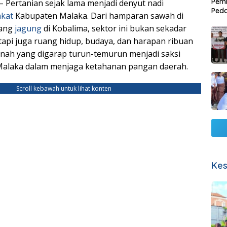
Pemb
– Pertanian sejak lama menjadi denyut nadi
Ped
kat
Kabupaten Malaka. Dari hamparan sawah di
Lang
dang
jagung
di Kobalima, sektor ini bukan sekadar
api juga ruang hidup, budaya, dan harapan ribuan
anah yang digarap turun-temurun menjadi saksi
Malaka dalam menjaga ketahanan pangan daerah.
Scroll kebawah untuk lihat konten
Kes