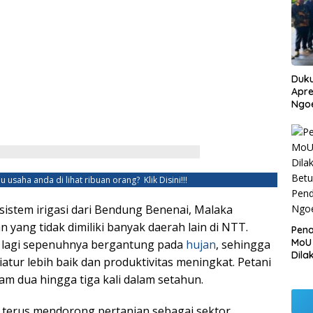
Duku
Apre
Ngo
u usaha anda di lihat ribuan orang?
Klik Disini!!!
istem irigasi dari Bendung Benenai, Malaka
 yang tidak dimiliki banyak daerah lain di NTT.
Pen
MoU
 lagi sepenuhnya bergantung pada
hujan
, sehingga
Dila
atur lebih baik dan produktivitas meningkat. Petani
Betu
 dua hingga tiga kali dalam setahun.
Pen
Ngo
 terus mendorong pertanian sebagai sektor