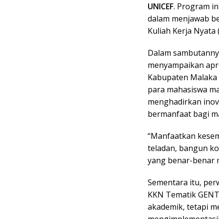
UNICEF
. Program i
dalam menjawab be
Kuliah Kerja Nyata
Dalam sambutannya
menyampaikan apre
Kabupaten Malaka 
para mahasiswa m
menghadirkan inova
bermanfaat bagi m
“Manfaatkan kesemp
teladan, bangun k
yang benar-benar 
Sementara itu, per
KKN Tematik GENT
akademik, tetapi m
mengimplementasi