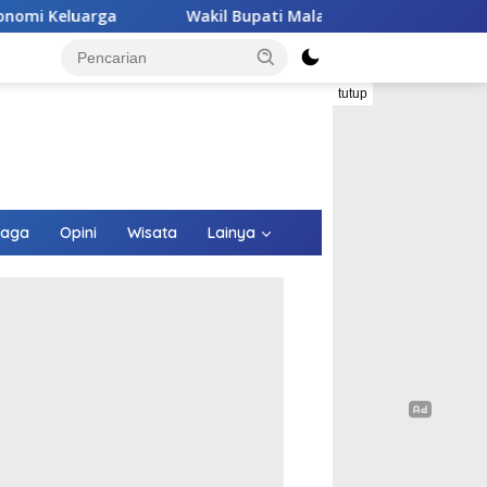
Wakil Bupati Malaka HMS Tinjau Kelompok Peternak Babi Bina
tutup
raga
Opini
Wisata
Lainya