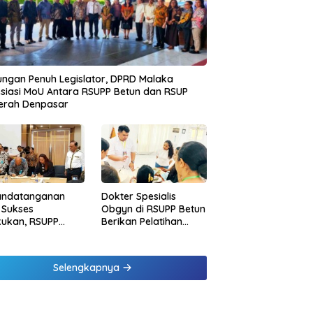
ngan Penuh Legislator, DPRD Malaka
siasi MoU Antara RSUPP Betun dan RSUP
erah Denpasar
andatanganan
Dokter Spesialis
 Sukses
Obgyn di RSUPP Betun
kukan, RSUPP
Berikan Pelatihan
n Jadi Mitra
Penanganan
dampingan RSUP
Pendarahan Saat
erah
Persalinan Bagi
Selengkapnya
Tenaga Kesehatan di
Malaka