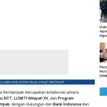
Duku
Apre
Ngo
Pen
MoU
Dila
Betu
u usaha anda di lihat ribuan orang?
Klik Disini!!!
Pen
Ngo
a Berdampak merupakan kolaborasi antara
si NTT
,
LLDIKTI Wilayah XV
, dan
Program
ampak
, dengan dukungan dari
Bank Indonesia
dan