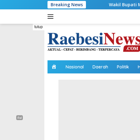
Langsung
Breaking News
Wakil Bupati Malaka HMS Bagi Benan
ke
konten
tutup
H
Nasional
Daerah
Politik
o
m
e