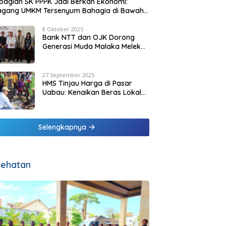
agian SK PPPK Jadi Berkah Ekonomi:
agang UMKM Tersenyum Bahagia di Bawah
it Biru Pesisir Malaka
8 Oktober 2025
Bank NTT dan OJK Dorong
Generasi Muda Malaka Melek
Finansial di Bulan Inklusi
Keuangan 2025
27 September 2025
HMS Tinjau Harga di Pasar
Uabau: Kenaikan Beras Lokal
Dinilai Masih Wajar
Selengkapnya
ehatan