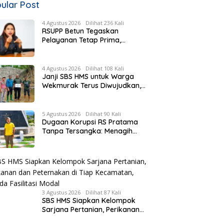
ular Post
4 Agustus 2026
Dilihat 236 Kali
RSUPP Betun Tegaskan
Pelayanan Tetap Prima,
Rujukan Pasien Terkendala
Persyaratan BPJS dan
Penuhnya ICU RS Tujuan
4 Agustus 2026
Dilihat 108 Kali
Janji SBS HMS untuk Warga
Wekmurak Terus Diwujudkan,
Pemkab Malaka Lanjutkan
Pembangunan Bronjong Senilai
Rp4,57 Miliar
5 Agustus 2026
Dilihat 90 Kali
Dugaan Korupsi RS Pratama
Tanpa Tersangka: Menagih
Keberanian Kejati NTT Ungkap
Kasus RS Pratama Wewiku
3 Agustus 2026
Dilihat 87 Kali
SBS HMS Siapkan Kelompok
Sarjana Pertanian, Perikanan
dan Peternakan di Tiap