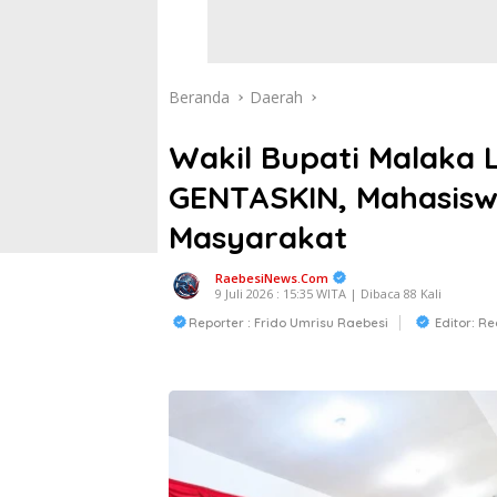
Beranda
Daerah
Wakil Bupati Malaka 
GENTASKIN, Mahasisw
Masyarakat
RaebesiNews.Com
9 Juli 2026 : 15:35 WITA | Dibaca 88 Kali
Reporter : Frido Umrisu Raebesi
Editor: R