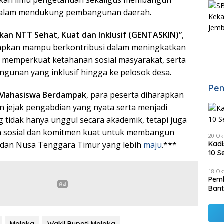
 dalam mendukung pembangunan daerah.
kan NTT Sehat, Kuat dan Inklusif (GENTASKIN)”
,
rapkan mampu berkontribusi dalam meningkatkan
, memperkuat ketahanan sosial masyarakat, serta
unan yang inklusif hingga ke pelosok desa.
Pen
Mahasiswa Berdampak
, para peserta diharapkan
 jejak pengabdian yang nyata serta menjadi
 tidak hanya unggul secara akademik, tetapi juga
an sosial dan komitmen kuat untuk membangun
20 Ok
dan Nusa Tenggara Timur yang lebih
maju
.***
Kadi
10 S
18 Ok
Pemk
Bant
Malaka
Wakil Bupati Malaka