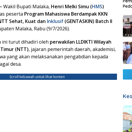
Pemb
 –
Wakil Bupati Malaka,
Henri Melki Simu (
HMS
)
Ped
Lang
pas peserta
Program Mahasiswa Berdampak KKN
NTT Sehat, Kuat dan
Inklusif
(GENTASKIN) Batch II
paten Malaka, Rabu (9/7/2026).
ini turut dihadiri oleh
perwakilan LLDIKTI Wilayah
 Timur (NTT)
, jajaran pemerintah daerah, akademisi,
swa yang akan melaksanakan pengabdian kepada
agai desa.
Scroll kebawah untuk lihat konten
Kes