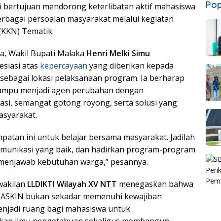
Pop
ni bertujuan mendorong keterlibatan aktif mahasiswa
rbagai persoalan masyarakat melalui kegiatan
 (KKN) Tematik.
, Wakil Bupati Malaka
Henri Melki Simu
siasi atas
kepercayaan
yang diberikan kepada
sebagai lokasi pelaksanaan program. Ia berharap
ampu menjadi agen perubahan dengan
si, semangat gotong royong, serta solusi yang
asyarakat.
atan ini untuk belajar bersama masyarakat. Jadilah
omunikasi yang baik, dan hadirkan program-program
menjawab kebutuhan warga,” pesannya.
wakilan
LLDIKTI Wilayah XV NTT
menegaskan bahwa
ASKIN bukan sekadar memenuhi kewajiban
enjadi ruang bagi mahasiswa untuk
kan ilmu pengetahuan sekaligus membangun