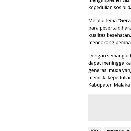
kepedulian sosial
Melalui tema
“Gera
para peserta diha
kualitas kesehatan
mendorong pembang
Dengan semangat
dapat meninggalkan
generasi muda yang
memiliki kepeduli
Kabupaten Malaka 
KKN
mahasiswa