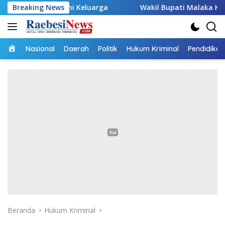
Langsung
Keluarga
Breaking News
Wakil Bupati Malaka HMS Tinjau Kelompok Pe
ke
konten
Home
Nasional
Daerah
Politik
Hukum Kriminal
Pendidikan
Beranda
Hukum Kriminal