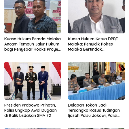
Kuasa Hukum Pemda Malaka
Kuasa Hukum Ketua DPRD
Ancam Tempuh Jalur Hukum
Malaka: Penyidik Polres
bagi Penyebar Hoaks Proyek
Malaka Bertindak
Infrastruktur
Profesional dan Sesuai
Hukum
Presiden Prabowo Prihatin,
Delapan Tokoh Jadi
Polisi Ungkap Awal Dugaan
Tersangka Kasus Tudingan
di Balik Ledakan SMA 72
Ijazah Palsu Jokowi, Polisi
Periksa 130 Saksi