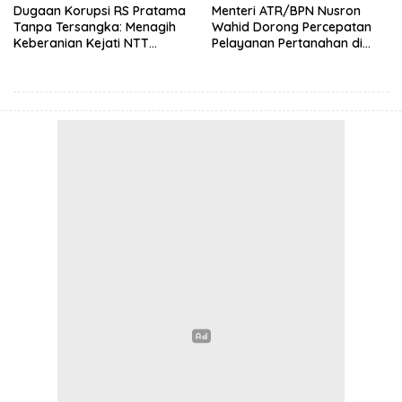
Dugaan Korupsi RS Pratama
Menteri ATR/BPN Nusron
Tanpa Tersangka: Menagih
Wahid Dorong Percepatan
Keberanian Kejati NTT
Pelayanan Pertanahan di
Ungkap Kasus RS Pratama
NTT, Wabup Malaka HMS
Wewiku
Hadiri Rakor