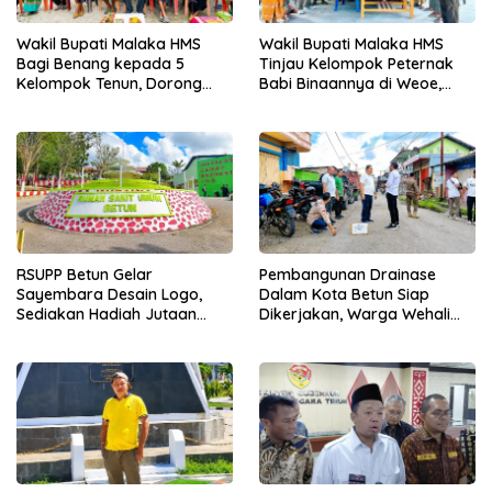
Wakil Bupati Malaka HMS
Wakil Bupati Malaka HMS
Bagi Benang kepada 5
Tinjau Kelompok Peternak
Kelompok Tenun, Dorong
Babi Binaannya di Weoe,
Ekonomi Keluarga
Siapkan Bantuan 12 Ekor
Babi Pedaging
RSUPP Betun Gelar
Pembangunan Drainase
Sayembara Desain Logo,
Dalam Kota Betun Siap
Sediakan Hadiah Jutaan
Dikerjakan, Warga Wehali
Rupiah, Pendaftaran Dibuka
Ucapkan Terima Kasih
Hingga 12 Agustus 2026
kepada SBS HMS