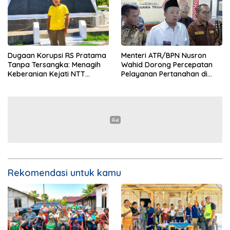
Dugaan Korupsi RS Pratama
Menteri ATR/BPN Nusron
Tanpa Tersangka: Menagih
Wahid Dorong Percepatan
Keberanian Kejati NTT
Pelayanan Pertanahan di
Ungkap Kasus RS Pratama
NTT, Wabup Malaka HMS
Wewiku
Hadiri Rakor
Rekomendasi untuk kamu