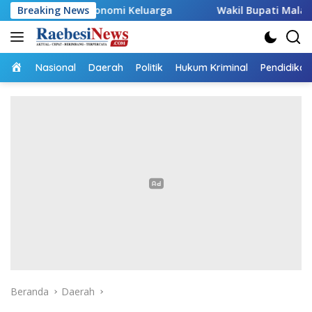
Langsung
g Ekonomi Keluarga
Breaking News
Wakil Bupati Malaka HMS Tinjau Ke
ke
konten
Home
Nasional
Daerah
Politik
Hukum Kriminal
Pendidikan
Beranda
Daerah