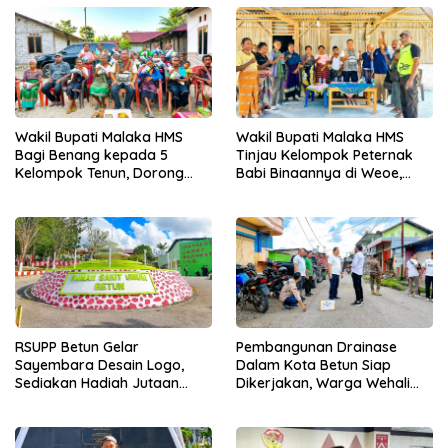
Wakil Bupati Malaka HMS
Wakil Bupati Malaka HMS
Bagi Benang kepada 5
Tinjau Kelompok Peternak
Kelompok Tenun, Dorong
Babi Binaannya di Weoe,
Ekonomi Keluarga
Siapkan Bantuan 12 Ekor
Babi Pedaging
RSUPP Betun Gelar
Pembangunan Drainase
Sayembara Desain Logo,
Dalam Kota Betun Siap
Sediakan Hadiah Jutaan
Dikerjakan, Warga Wehali
Rupiah, Pendaftaran Dibuka
Ucapkan Terima Kasih
Hingga 12 Agustus 2026
kepada SBS HMS