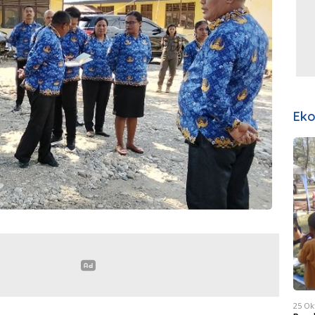
Ek
25 Ok