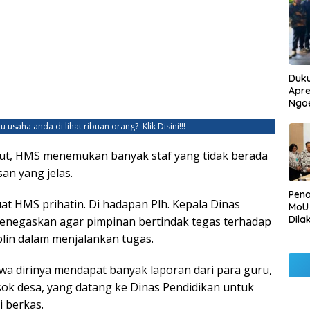
Duku
Apre
Ngo
u usaha anda di lihat ribuan orang?
Klik Disini!!!
but, HMS menemukan banyak staf yang tidak berada
san yang jelas.
Pen
 HMS prihatin. Di hadapan Plh. Kepala Dinas
MoU
Dila
enegaskan agar pimpinan bertindak tegas terhadap
Betu
iplin dalam menjalankan tugas.
Pen
Ngo
 dirinya mendapat banyak laporan dari para guru,
sok desa, yang datang ke Dinas Pendidikan untuk
 berkas.