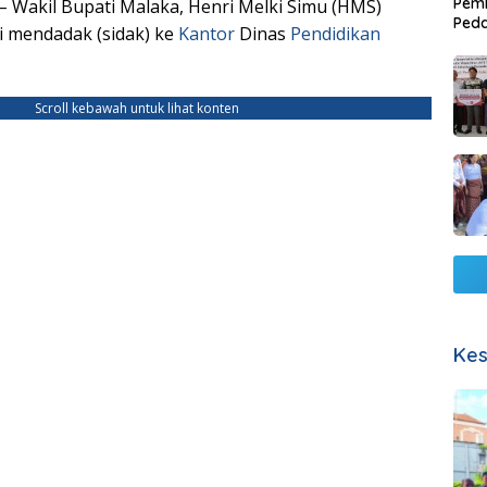
Pemb
– Wakil Bupati Malaka, Henri Melki Simu (HMS)
Ped
i mendadak (sidak) ke
Kantor
Dinas
Pendidikan
Lang
.
Scroll kebawah untuk lihat konten
Kes