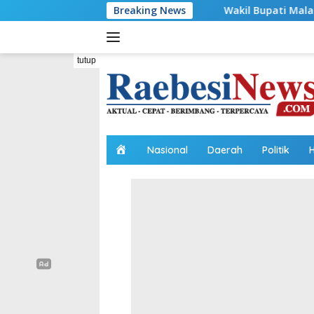
Langsung
Wakil Bupati Malaka HMS Tinjau Kelompok 
Breaking News
ke
konten
tutup
H
Nasional
Daerah
Politik
o
m
e