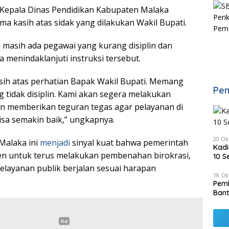
. Kepala Dinas Pendidikan Kabupaten Malaka
a kasih atas sidak yang dilakukan Wakil Bupati.
masih ada pegawai yang kurang disiplin dan
a menindaklanjuti instruksi tersebut.
sih atas perhatian Bapak Wakil Bupati. Memang
Pen
g tidak disiplin. Kami akan segera melakukan
dan memberikan teguran tegas agar pelayanan di
isa semakin baik,” ungkapnya.
20 Ok
 Malaka ini
menjadi
sinyal kuat bahwa pemerintah
Kadi
n untuk terus melakukan pembenahan birokrasi,
10 S
layanan publik berjalan sesuai harapan
18 Ok
Pemk
Bant