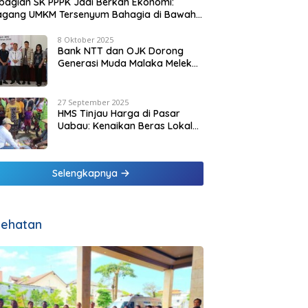
agian SK PPPK Jadi Berkah Ekonomi:
agang UMKM Tersenyum Bahagia di Bawah
it Biru Pesisir Malaka
8 Oktober 2025
Bank NTT dan OJK Dorong
Generasi Muda Malaka Melek
Finansial di Bulan Inklusi
Keuangan 2025
27 September 2025
HMS Tinjau Harga di Pasar
Uabau: Kenaikan Beras Lokal
Dinilai Masih Wajar
Selengkapnya
ehatan