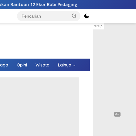
i Pedaging
RSUPP Betun Gelar Sayembara Desain Logo, 
tutup
raga
Opini
Wisata
Lainya