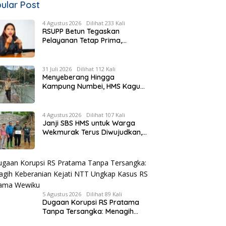
ular Post
4 Agustus 2026
Dilihat 233 Kali
RSUPP Betun Tegaskan
Pelayanan Tetap Prima,
Rujukan Pasien Terkendala
Persyaratan BPJS dan
Penuhnya ICU RS Tujuan
31 Juli 2026
Dilihat 112 Kali
Menyeberang Hingga
Kampung Numbei, HMS Kagum
Melihat Kemegahan Jembatan
Gantung yang Hampir
Rampung
4 Agustus 2026
Dilihat 107 Kali
Janji SBS HMS untuk Warga
Wekmurak Terus Diwujudkan,
Pemkab Malaka Lanjutkan
Pembangunan Bronjong Senilai
Rp4,57 Miliar
5 Agustus 2026
Dilihat 89 Kali
Dugaan Korupsi RS Pratama
Tanpa Tersangka: Menagih
Keberanian Kejati NTT Ungkap