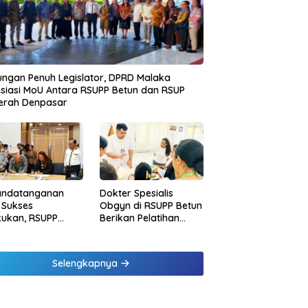
ngan Penuh Legislator, DPRD Malaka
siasi MoU Antara RSUPP Betun dan RSUP
erah Denpasar
andatanganan
Dokter Spesialis
 Sukses
Obgyn di RSUPP Betun
kukan, RSUPP
Berikan Pelatihan
n Jadi Mitra
Penanganan
dampingan RSUP
Pendarahan Saat
erah
Persalinan Bagi
Selengkapnya
Tenaga Kesehatan di
Malaka