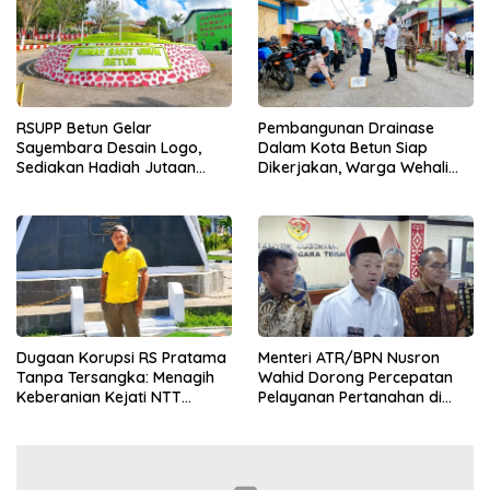
RSUPP Betun Gelar
Pembangunan Drainase
Sayembara Desain Logo,
Dalam Kota Betun Siap
Sediakan Hadiah Jutaan
Dikerjakan, Warga Wehali
Rupiah, Pendaftaran Dibuka
Ucapkan Terima Kasih
Hingga 12 Agustus 2026
kepada SBS HMS
Dugaan Korupsi RS Pratama
Menteri ATR/BPN Nusron
Tanpa Tersangka: Menagih
Wahid Dorong Percepatan
Keberanian Kejati NTT
Pelayanan Pertanahan di
Ungkap Kasus RS Pratama
NTT, Wabup Malaka HMS
Wewiku
Hadiri Rakor