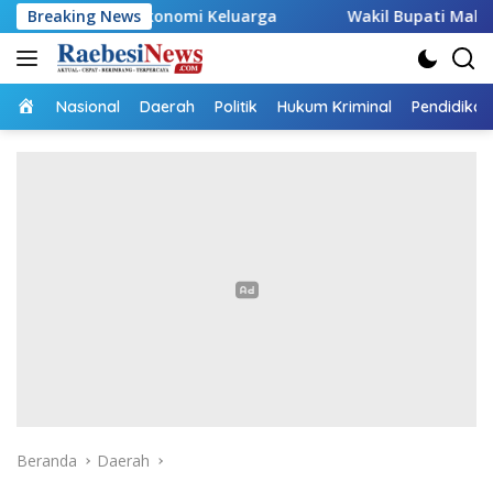
Langsung
g Ekonomi Keluarga
Breaking News
Wakil Bupati Malaka HMS Tinjau K
ke
konten
Home
Nasional
Daerah
Politik
Hukum Kriminal
Pendidikan
Beranda
Daerah