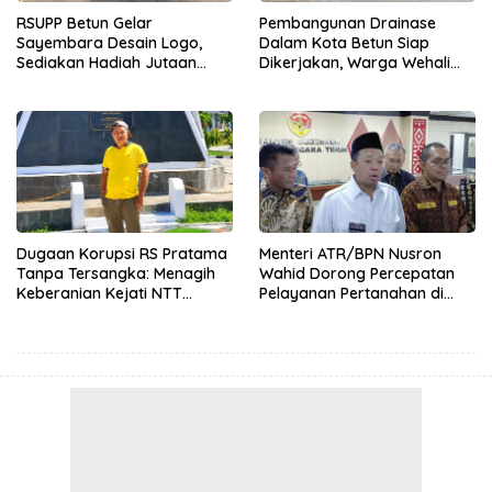
RSUPP Betun Gelar
Pembangunan Drainase
Sayembara Desain Logo,
Dalam Kota Betun Siap
Sediakan Hadiah Jutaan
Dikerjakan, Warga Wehali
Rupiah, Pendaftaran Dibuka
Ucapkan Terima Kasih
Hingga 12 Agustus 2026
kepada SBS HMS
Dugaan Korupsi RS Pratama
Menteri ATR/BPN Nusron
Tanpa Tersangka: Menagih
Wahid Dorong Percepatan
Keberanian Kejati NTT
Pelayanan Pertanahan di
Ungkap Kasus RS Pratama
NTT, Wabup Malaka HMS
Wewiku
Hadiri Rakor