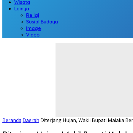
Wisata
Lainya
Religi
Sosial Budaya
Image
Video
Beranda
Daerah
Diterjang Hujan, Wakil Bupati Malaka Be