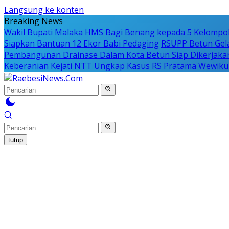
Langsung ke konten
Breaking News
Wakil Bupati Malaka HMS Bagi Benang kepada 5 Kelompo
Siapkan Bantuan 12 Ekor Babi Pedaging
RSUPP Betun Gela
Pembangunan Drainase Dalam Kota Betun Siap Dikerjaka
Keberanian Kejati NTT Ungkap Kasus RS Pratama Wewiku
tutup