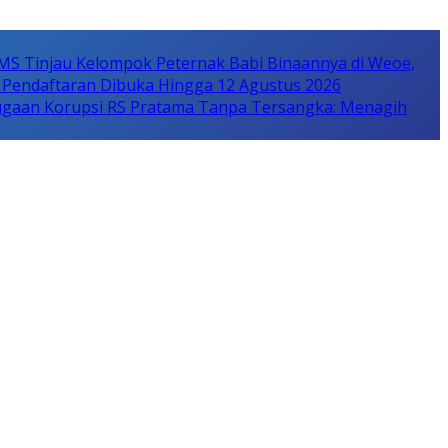
MS Tinjau Kelompok Peternak Babi Binaannya di Weoe,
 Pendaftaran Dibuka Hingga 12 Agustus 2026
gaan Korupsi RS Pratama Tanpa Tersangka: Menagih