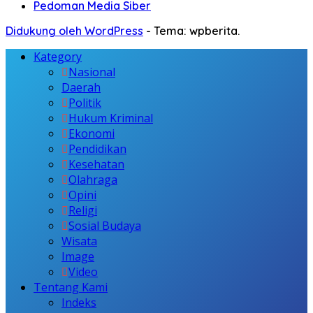
Pedoman Media Siber
Didukung oleh WordPress
-
Tema: wpberita.
Kategory
Nasional
Daerah
Politik
Hukum Kriminal
Ekonomi
Pendidikan
Kesehatan
Olahraga
Opini
Religi
Sosial Budaya
Wisata
Image
Video
Tentang Kami
Indeks