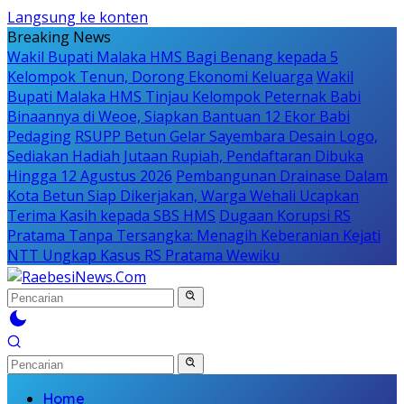
Langsung ke konten
Breaking News
Wakil Bupati Malaka HMS Bagi Benang kepada 5
Kelompok Tenun, Dorong Ekonomi Keluarga
Wakil
Bupati Malaka HMS Tinjau Kelompok Peternak Babi
Binaannya di Weoe, Siapkan Bantuan 12 Ekor Babi
Pedaging
RSUPP Betun Gelar Sayembara Desain Logo,
Sediakan Hadiah Jutaan Rupiah, Pendaftaran Dibuka
Hingga 12 Agustus 2026
Pembangunan Drainase Dalam
Kota Betun Siap Dikerjakan, Warga Wehali Ucapkan
Terima Kasih kepada SBS HMS
Dugaan Korupsi RS
Pratama Tanpa Tersangka: Menagih Keberanian Kejati
NTT Ungkap Kasus RS Pratama Wewiku
Home