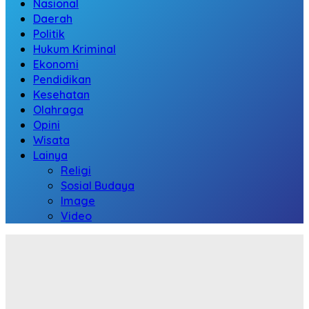
Nasional
Daerah
Politik
Hukum Kriminal
Ekonomi
Pendidikan
Kesehatan
Olahraga
Opini
Wisata
Lainya
Religi
Sosial Budaya
Image
Video