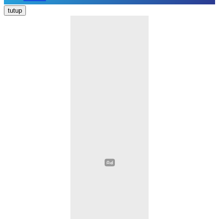
Nasional
tutup
Daerah
Politik
Hukum Kriminal
Pendidikan
Ekonomi
Kesehatan
Olahraga
Opini
Religi
Sosial Budaya
Wisata
Image
Video