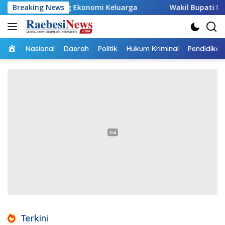
Langsung
n, Dorong Ekonomi Keluarga
Breaking News
Wakil Bupati Malaka HMS 
ke
konten
Home
Nasional
Daerah
Politik
Hukum Kriminal
Pendidikan
RaebesiNews.Com
Terkini