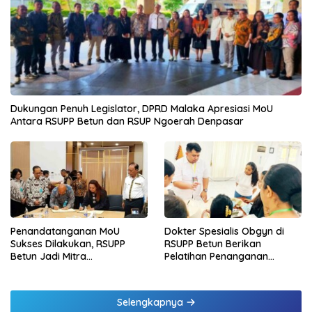
Dukungan Penuh Legislator, DPRD Malaka Apresiasi MoU
Antara RSUPP Betun dan RSUP Ngoerah Denpasar
Penandatanganan MoU
Dokter Spesialis Obgyn di
Sukses Dilakukan, RSUPP
RSUPP Betun Berikan
Betun Jadi Mitra
Pelatihan Penanganan
Pendampingan RSUP
Pendarahan Saat Persalinan
Ngoerah
Bagi Tenaga Kesehatan di
Malaka
Selengkapnya