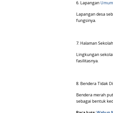
6. Lapangan
Umum
Lapangan desa seba
fungsinya.
7. Halaman Sekolah
Lingkungan sekola
fasilitasnya.
8. Bendera Tidak D
Bendera merah putih
sebagai bentuk ke
Baca Juga:
Wabup M