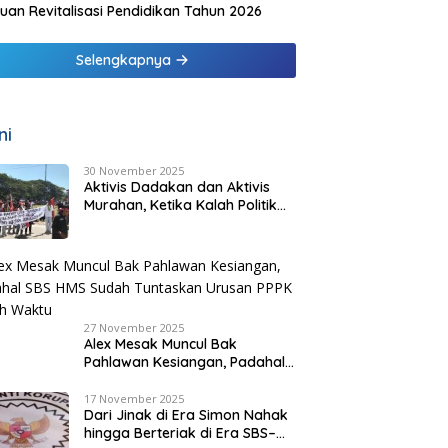
uan Revitalisasi Pendidikan Tahun 2026
Selengkapnya
ni
30 November 2025
Aktivis Dadakan dan Aktivis
Murahan, Ketika Kalah Politik
Melahirkan “Pejuang Bayaran”
di Malaka
27 November 2025
Alex Mesak Muncul Bak
Pahlawan Kesiangan, Padahal
SBS HMS Sudah Tuntaskan
Urusan PPPK Paruh Waktu
17 November 2025
Dari Jinak di Era Simon Nahak
hingga Berteriak di Era SBS–