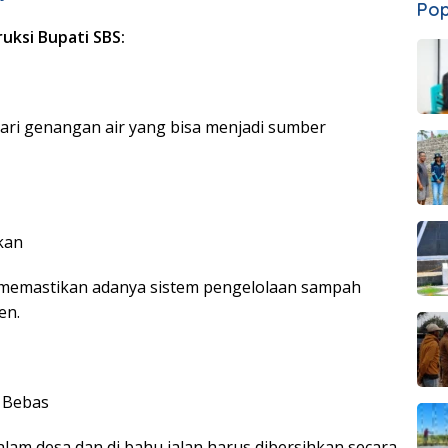
Pop
ruksi Bupati SBS:
dari genangan air yang bisa menjadi sumber
kan
 memastikan adanya sistem pengelolaan sampah
en.
 Bebas
alam desa dan di bahu jalan harus dibersihkan secara