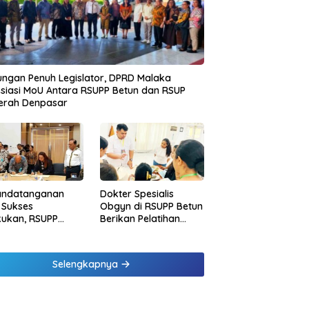
ngan Penuh Legislator, DPRD Malaka
siasi MoU Antara RSUPP Betun dan RSUP
erah Denpasar
andatanganan
Dokter Spesialis
 Sukses
Obgyn di RSUPP Betun
kukan, RSUPP
Berikan Pelatihan
n Jadi Mitra
Penanganan
dampingan RSUP
Pendarahan Saat
erah
Persalinan Bagi
Selengkapnya
Tenaga Kesehatan di
Malaka