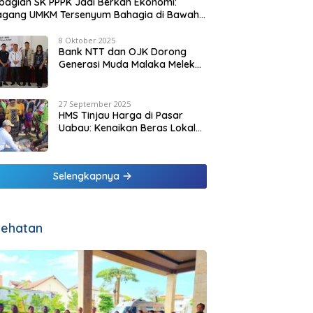
agian SK PPPK Jadi Berkah Ekonomi:
agang UMKM Tersenyum Bahagia di Bawah
it Biru Pesisir Malaka
8 Oktober 2025
Bank NTT dan OJK Dorong
Generasi Muda Malaka Melek
Finansial di Bulan Inklusi
Keuangan 2025
27 September 2025
HMS Tinjau Harga di Pasar
Uabau: Kenaikan Beras Lokal
Dinilai Masih Wajar
Selengkapnya
ehatan