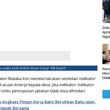
Duku
Apre
Ngo
u usaha anda di lihat ribuan orang?
Klik Disini!!!
Pen
MoU
Dila
ten Malaka kini memberlakukan sembilan indikator
Betu
acuan kinerja kepala desa. Jika indikator-indikator
Pen
 risiko pencopotan jabatan tidak bisa dihindari.
Ngo
s Angkaes Pimpin Kerja Bakti Bersihkan Bahu Jalan:
g Jawab Bersama