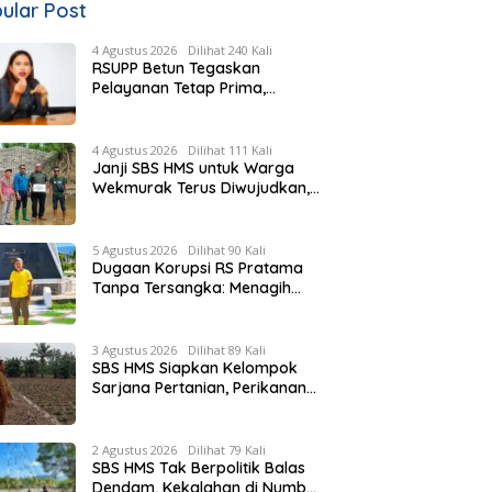
ular Post
4 Agustus 2026
Dilihat 240 Kali
RSUPP Betun Tegaskan
Pelayanan Tetap Prima,
Rujukan Pasien Terkendala
Persyaratan BPJS dan
Penuhnya ICU RS Tujuan
4 Agustus 2026
Dilihat 111 Kali
Janji SBS HMS untuk Warga
Wekmurak Terus Diwujudkan,
Pemkab Malaka Lanjutkan
Pembangunan Bronjong Senilai
Rp4,57 Miliar
5 Agustus 2026
Dilihat 90 Kali
Dugaan Korupsi RS Pratama
Tanpa Tersangka: Menagih
Keberanian Kejati NTT Ungkap
Kasus RS Pratama Wewiku
3 Agustus 2026
Dilihat 89 Kali
SBS HMS Siapkan Kelompok
Sarjana Pertanian, Perikanan
dan Peternakan di Tiap
Kecamatan, Pemda Fasilitasi
Modal
2 Agustus 2026
Dilihat 79 Kali
SBS HMS Tak Berpolitik Balas
Dendam, Kekalahan di Numbei