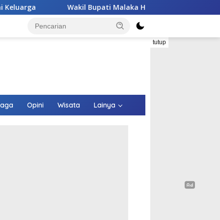
il Bupati Malaka HMS Tinjau Kelompok Peternak Babi Binaanny
tutup
raga
Opini
Wisata
Lainya