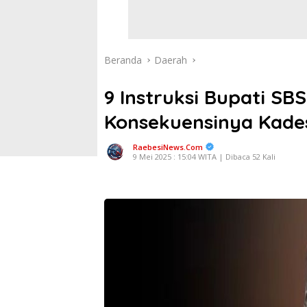
Beranda
Daerah
9 Instruksi Bupati SB
Konsekuensinya Kade
RaebesiNews.Com
9 Mei 2025 : 15:04 WITA | Dibaca 52 Kali