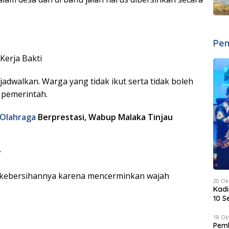
Pen
 Kerja Bakti
ijadwalkan. Warga yang tidak ikut serta tidak boleh
pemerintah.
Olahraga
Berprestasi, Wabup Malaka Tinjau
r
a kebersihannya karena mencerminkan wajah
20 Ok
Kadi
10 S
18 Ok
Pemk