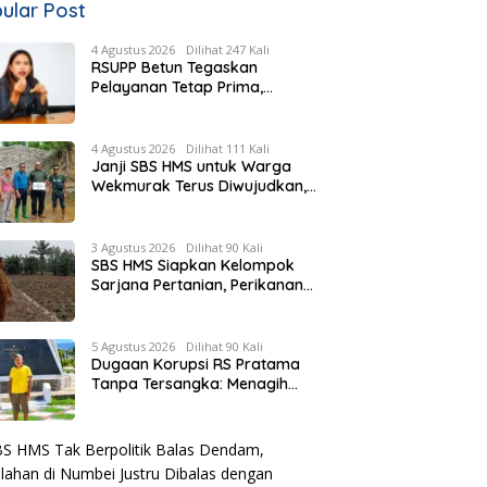
ular Post
4 Agustus 2026
Dilihat 247 Kali
RSUPP Betun Tegaskan
Pelayanan Tetap Prima,
Rujukan Pasien Terkendala
Persyaratan BPJS dan
Penuhnya ICU RS Tujuan
4 Agustus 2026
Dilihat 111 Kali
Janji SBS HMS untuk Warga
Wekmurak Terus Diwujudkan,
Pemkab Malaka Lanjutkan
Pembangunan Bronjong Senilai
Rp4,57 Miliar
3 Agustus 2026
Dilihat 90 Kali
SBS HMS Siapkan Kelompok
Sarjana Pertanian, Perikanan
dan Peternakan di Tiap
Kecamatan, Pemda Fasilitasi
Modal
5 Agustus 2026
Dilihat 90 Kali
Dugaan Korupsi RS Pratama
Tanpa Tersangka: Menagih
Keberanian Kejati NTT Ungkap
Kasus RS Pratama Wewiku