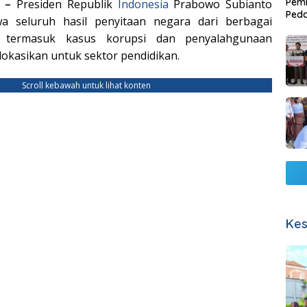
Pemb
M –
Presiden Republik
Indonesia
Prabowo Subianto
Ped
 seluruh hasil penyitaan negara dari berbagai
Lang
, termasuk kasus korupsi dan penyalahgunaan
alokasikan untuk sektor pendidikan.
Scroll kebawah untuk lihat konten
Kes