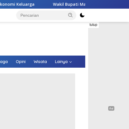
Wakil Bupati Malaka HMS Tinjau Kelompok Peternak Babi Bin
tutup
raga
Opini
Wisata
Lainya