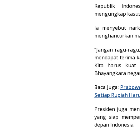
Republik Indone
mengungkap kasus 
Ia menyebut nark
menghancurkan m
“Jangan ragu-ragu, 
mendapat terima kas
Kita harus kuat 
Bhayangkara negar
Baca Juga:
Prabowo
Setiap Rupiah Har
Presiden juga men
yang siap memper
depan Indonesia.