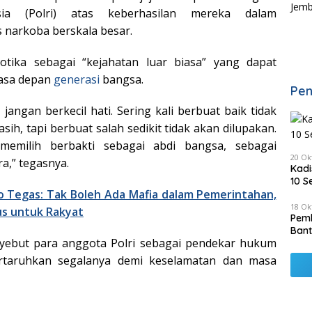
sia (Polri) atas keberhasilan mereka dalam
narkoba berskala besar.
otika sebagai “kejahatan luar biasa” yang dapat
asa depan
generasi
bangsa.
Pen
jangan berkecil hati. Sering kali berbuat baik tidak
ih, tapi berbuat salah sedikit tidak akan dilupakan.
memilih berbakti sebagai abdi bangsa, sebagai
20 Ok
a,” tegasnya.
Kadi
10 S
 Tegas: Tak Boleh Ada Mafia dalam Pemerintahan,
18 Ok
us untuk Rakyat
Pemk
Bant
yebut para anggota Polri sebagai pendekar hukum
taruhkan segalanya demi keselamatan dan masa