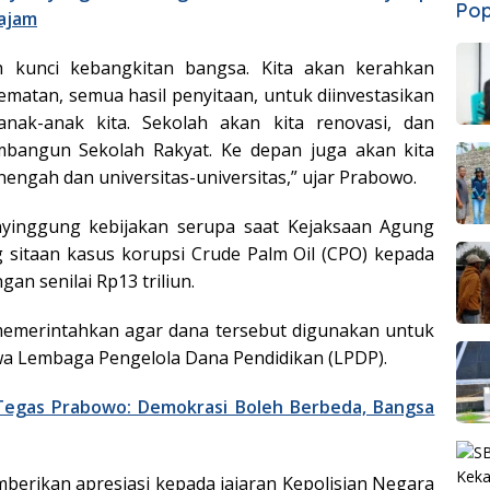
Pop
Tajam
ah kunci kebangkitan bangsa. Kita akan kerahkan
matan, semua hasil penyitaan, untuk diinvestasikan
anak-anak kita. Sekolah akan kita renovasi, dan
mbangun Sekolah Rakyat. Ke depan juga akan kita
nengah dan universitas-universitas,” ujar Prabowo.
nyinggung kebijakan serupa saat Kejaksaan Agung
sitaan kasus korupsi Crude Palm Oil (CPO) kepada
an senilai Rp13 triliun.
memerintahkan agar dana tersebut digunakan untuk
 Lembaga Pengelola Dana Pendidikan (LPDP).
Tegas Prabowo: Demokrasi Boleh Berbeda, Bangsa
erikan apresiasi kepada jajaran Kepolisian Negara