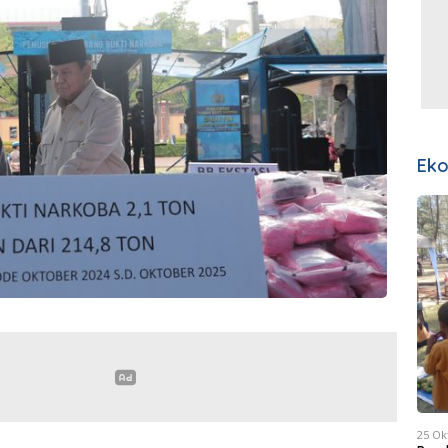
Ek
25 Ok