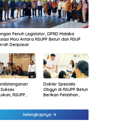
ngan Penuh Legislator, DPRD Malaka
siasi MoU Antara RSUPP Betun dan RSUP
erah Denpasar
andatanganan
Dokter Spesialis
 Sukses
Obgyn di RSUPP Betun
kukan, RSUPP
Berikan Pelatihan
n Jadi Mitra
Penanganan
dampingan RSUP
Pendarahan Saat
erah
Persalinan Bagi
Selengkapnya
Tenaga Kesehatan di
Malaka