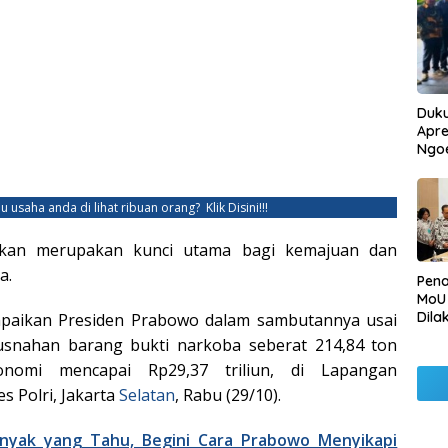
Duku
Apre
Ngo
u usaha anda di lihat ribuan orang?
Klik Disini!!!
dikan merupakan kunci utama bagi kemajuan dan
a.
Pen
MoU
Dila
mpaikan Presiden Prabowo dalam sambutannya usai
Betu
snahan barang bukti narkoba seberat 214,84 ton
Pen
onomi mencapai Rp29,37 triliun, di Lapangan
Ngo
 Polri, Jakarta
Selatan
, Rabu (29/10).
nyak yang Tahu, Begini Cara Prabowo Menyikapi