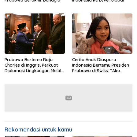
Prabowo Berakhir Bahagia
Indonesia ke Level Global
Prabowo Bertemu Raja
Cerita Anak Diaspora
Charles di Inggris, Perkuat
Indonesia Bertemu Presiden
Diplomasi Lingkungan Melalui
Prabowo di Swiss: “Aku
Konservasi Gajah
Dibilang Ganteng”
Rekomendasi untuk kamu