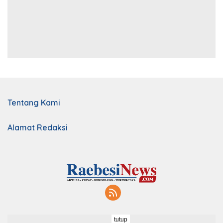
Tentang Kami
Alamat Redaksi
tutup
Redaksi
Indeks
Kebijakan Privasi
Disclaimer