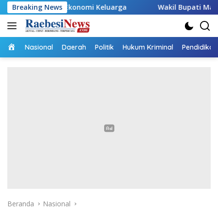
Langsung
g Ekonomi Keluarga
Breaking News
Wakil Bupati Malaka HMS Tinjau K
ke
konten
Home
Nasional
Daerah
Politik
Hukum Kriminal
Pendidikan
Beranda
Nasional