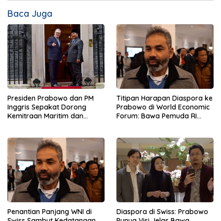
Baca Juga
Presiden Prabowo dan PM
Titipan Harapan Diaspora ke
Inggris Sepakat Dorong
Prabowo di World Economic
Kemitraan Maritim dan
Forum: Bawa Pemuda RI
Pendidikan
Mendunia
Penantian Panjang WNI di
Diaspora di Swiss: Prabowo
Swiss Sambut Kedatangan
Punya Visi Jelas Bawa