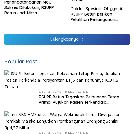
Penandatanganan MoU
Sukses Dilakukan, RSUPP
Dokter Spesialis Obgyn di
Betun Jadi Mitra
RSUPP Betun Berikan
Pendampingan RSUP
Pelatihan Penanganan
Ngoerah
Pendarahan Saat Persalinan
Bagi Tenaga Kesehatan di
Malaka
Selengkapnya
Popular Post
4 Agustus 2026
Dilihat 247 Kali
RSUPP Betun Tegaskan Pelayanan Tetap
Prima, Rujukan Pasien Terkendala
Persyaratan BPJS dan Penuhnya ICU RS
Tujuan
4 Agustus 2026
Dilihat 111 Kali