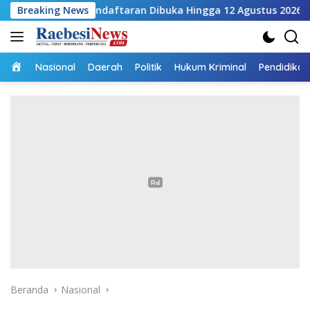
Langsung
 Pendaftaran Dibuka Hingga 12 Agustus 2026
Breaking News
Pembangun
ke
konten
Home
Nasional
Daerah
Politik
Hukum Kriminal
Pendidikan
Beranda
Nasional