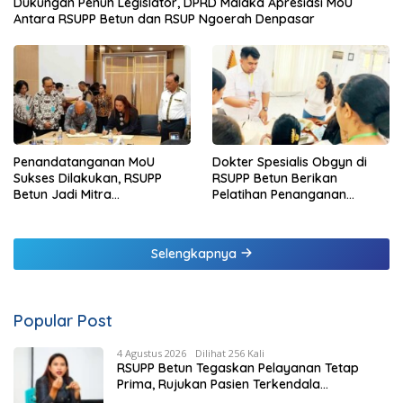
Dukungan Penuh Legislator, DPRD Malaka Apresiasi MoU
Antara RSUPP Betun dan RSUP Ngoerah Denpasar
Penandatanganan MoU
Dokter Spesialis Obgyn di
Sukses Dilakukan, RSUPP
RSUPP Betun Berikan
Betun Jadi Mitra
Pelatihan Penanganan
Pendampingan RSUP
Pendarahan Saat Persalinan
Ngoerah
Bagi Tenaga Kesehatan di
Malaka
Selengkapnya
Popular Post
4 Agustus 2026
Dilihat 256 Kali
RSUPP Betun Tegaskan Pelayanan Tetap
Prima, Rujukan Pasien Terkendala
Persyaratan BPJS dan Penuhnya ICU RS