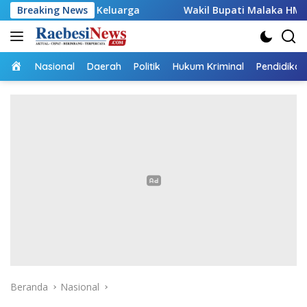
Langsung
rga
Breaking News
Wakil Bupati Malaka HMS Tinjau Kelompok Peternak
ke
konten
Home
Nasional
Daerah
Politik
Hukum Kriminal
Pendidikan
Beranda
Nasional