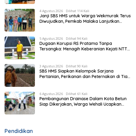
Tujuan
4 Agustus 2026
Dilihat 114 Kali
Janji SBS HMS untuk Warga Wekmurak Terus
Diwujudkan, Pemkab Malaka Lanjutkan
Pembangunan Bronjong Senilai Rp4,57 Miliar
5 Agustus 2026
Dilihat 94 Kali
Dugaan Korupsi RS Pratama Tanpa
Tersangka: Menagih Keberanian Kejati NTT
Ungkap Kasus RS Pratama Wewiku
3 Agustus 2026
Dilihat 90 Kali
SBS HMS Siapkan Kelompok Sarjana
Pertanian, Perikanan dan Peternakan di Tiap
Kecamatan, Pemda Fasilitasi Modal
6 Agustus 2026
Dilihat 61 Kali
Pembangunan Drainase Dalam Kota Betun
Siap Dikerjakan, Warga Wehali Ucapkan
Terima Kasih kepada SBS HMS
Pendidikan