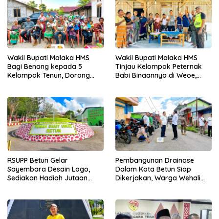
Wakil Bupati Malaka HMS
Wakil Bupati Malaka HMS
Bagi Benang kepada 5
Tinjau Kelompok Peternak
Kelompok Tenun, Dorong
Babi Binaannya di Weoe,
Ekonomi Keluarga
Siapkan Bantuan 12 Ekor
Babi Pedaging
RSUPP Betun Gelar
Pembangunan Drainase
Sayembara Desain Logo,
Dalam Kota Betun Siap
Sediakan Hadiah Jutaan
Dikerjakan, Warga Wehali
Rupiah, Pendaftaran Dibuka
Ucapkan Terima Kasih
Hingga 12 Agustus 2026
kepada SBS HMS