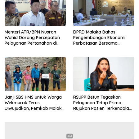
Menteri ATR/BPN Nusron
DPRD Malaka Bahas
Wahid Dorong Percepatan
Pengembangan Ekonomi
Pelayanan Pertanahan di
Perbatasan Bersama
NTT, Wabup Malaka HMS
Senator DPD RI Angelius
Hadiri Rakor
Wake Kako
Janji SBS HMS untuk Warga
RSUPP Betun Tegaskan
Wekmurak Terus
Pelayanan Tetap Prima,
Diwujudkan, Pemkab Malaka
Rujukan Pasien Terkendala
Lanjutkan Pembangunan
Persyaratan BPJS dan
Bronjong Senilai Rp4,57 Miliar
Penuhnya ICU RS Tujuan