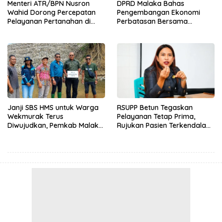
Menteri ATR/BPN Nusron
DPRD Malaka Bahas
Wahid Dorong Percepatan
Pengembangan Ekonomi
Pelayanan Pertanahan di
Perbatasan Bersama
NTT, Wabup Malaka HMS
Senator DPD RI Angelius
Hadiri Rakor
Wake Kako
Janji SBS HMS untuk Warga
RSUPP Betun Tegaskan
Wekmurak Terus
Pelayanan Tetap Prima,
Diwujudkan, Pemkab Malaka
Rujukan Pasien Terkendala
Lanjutkan Pembangunan
Persyaratan BPJS dan
Bronjong Senilai Rp4,57 Miliar
Penuhnya ICU RS Tujuan