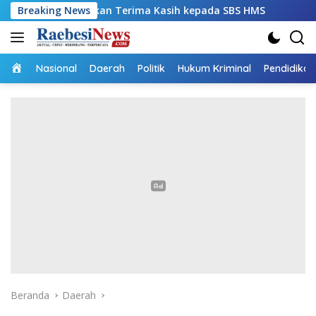
Langsung
an Terima Kasih kepada SBS HMS
Breaking News
Dugaan Korupsi RS P
ke
konten
Home
Nasional
Daerah
Politik
Hukum Kriminal
Pendidikan
Beranda
Daerah