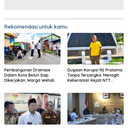
Rekomendasi untuk kamu
Pembangunan Drainase
Dugaan Korupsi RS Pratama
Dalam Kota Betun Siap
Tanpa Tersangka: Menagih
Dikerjakan, Warga Wehali
Keberanian Kejati NTT
Ucapkan Terima Kasih
Ungkap Kasus RS Pratama
kepada SBS HMS
Wewiku