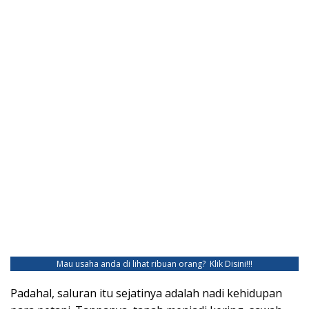
Mau usaha anda di lihat ribuan orang?
Klik Disini!!!
Padahal, saluran itu sejatinya adalah nadi kehidupan