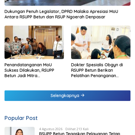
Dukungan Penuh Legislator, DPRD Malaka Apresiasi MoU
Antara RSUPP Betun dan RSUP Ngoerah Denpasar
Penandatanganan MoU
Dokter Spesialis Obgyn di
Sukses Dilakukan, RSUPP
RSUPP Betun Berikan
Betun Jadi Mitra
Pelatihan Penanganan
Pendampingan RSUP
Pendarahan Saat Persalinan
Ngoerah
Bagi Tenaga Kesehatan di
Malaka
Selengkapnya
Popular Post
4 Agustus 2026
Dilihat 213 Kali
RSUPP Betun Tegaskan Pelayanan Tetap