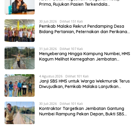
Prima, Rujukan Pasien Terkendala
Persyaratan BPJS dan Penuhnya ICU RS
Tujuan
30 Juli 2026
Dilihat 151 Kali
Pemkab Malaka Rekrut Pendamping Desa
Bidang Pertanian, Peternakan dan Perikanan,
HMS: Seleksi Berdasarkan Kompetensi
31 Juli 2026
Dilihat 107 Kali
Menyeberang Hingga Kampung Numbei, HMS
Kagum Melihat Kemegahan Jembatan
Gantung yang Hampir Rampung
4 Agustus 2026
Dilihat 101 Kali
Janji SBS HMS untuk Warga Wekmurak Terus
Diwujudkan, Pemkab Malaka Lanjutkan
Pembangunan Bronjong Senilai Rp4,57 Miliar
30 Juli 2026
Dilihat 101 Kali
Kontraktor Targetkan Jembatan Gantung
Numbei Rampung Pekan Depan, Bukti SBS
HMS Bangun Infrastruktur Pedesaan