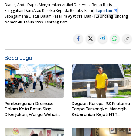
Diatas, Anda Dapat Mengirimkan Artikel Dan /Atau Berita Berisi
Sanggahan Dan /Atau Koreksi Kepada Redaksi Kami
,
Laporkan
Sebagaimana Diatur Dalam
Pasal (1) Ayat (11) Dan (12) Undang-Undang
Nomor 40 Tahun 1999 Tentang Pers.
Baca Juga
Pembangunan Drainase
Dugaan Korupsi RS Pratama
Dalam Kota Betun Siap
Tanpa Tersangka: Menagih
Dikerjakan, Warga Wehali
Keberanian Kejati NTT
Ucapkan Terima Kasih
Ungkap Kasus RS Pratama
kepada SBS HMS
Wewiku