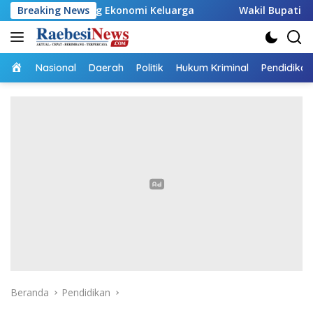
Langsung
Dorong Ekonomi Keluarga
Breaking News
Wakil Bupati Malaka HMS Tin
ke
konten
Home
Nasional
Daerah
Politik
Hukum Kriminal
Pendidikan
Beranda
Pendidikan