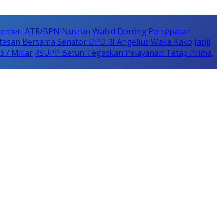
enteri ATR/BPN Nusron Wahid Dorong Percepatan
asan Bersama Senator DPD RI Angelius Wake Kako
Janji
7 Miliar
RSUPP Betun Tegaskan Pelayanan Tetap Prima,