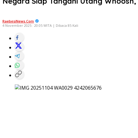
Negara Siap Tangani Utang Whoosh,
RaebesiNews.Com
4 November 2025 : 20:05 WITA | Dibaca 85 Kali