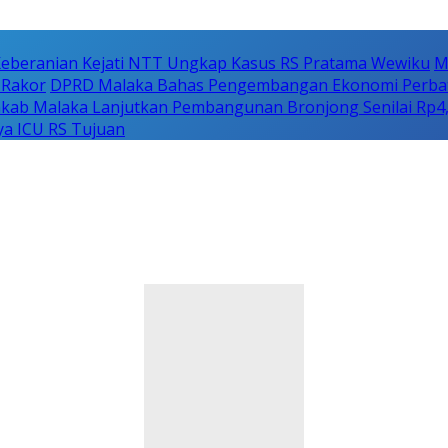
eberanian Kejati NTT Ungkap Kasus RS Pratama Wewiku
M
 Rakor
DPRD Malaka Bahas Pengembangan Ekonomi Perbat
b Malaka Lanjutkan Pembangunan Bronjong Senilai Rp4,5
ya ICU RS Tujuan