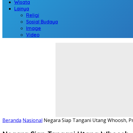
Wisata
Lainya
Religi
Sosial Budaya
Image
Video
Beranda
Nasional
Negara Siap Tangani Utang Whoosh, P