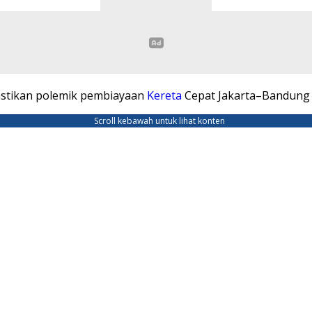
stikan polemik pembiayaan
Kereta
Cepat Jakarta–Bandung (
Scroll kebawah untuk lihat konten