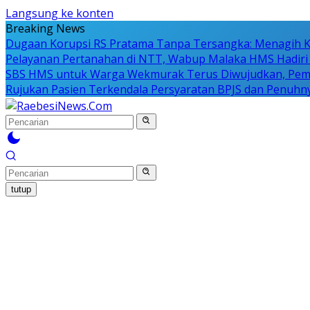
Langsung ke konten
Breaking News
Dugaan Korupsi RS Pratama Tanpa Tersangka: Menagih K
Pelayanan Pertanahan di NTT, Wabup Malaka HMS Hadiri
SBS HMS untuk Warga Wekmurak Terus Diwujudkan, Pemka
Rujukan Pasien Terkendala Persyaratan BPJS dan Penuhn
tutup