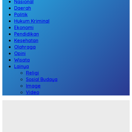
Nasional
Daerah
Politik
Hukum Kriminal
Ekonomi
Pendidikan
Kesehatan
Olahraga
Opini
Wisata
Lainya
Religi
Sosial Budaya
Image
Video