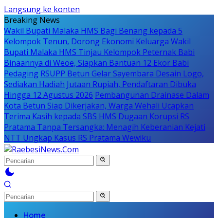
Langsung ke konten
Breaking News
Wakil Bupati Malaka HMS Bagi Benang kepada 5
Kelompok Tenun, Dorong Ekonomi Keluarga
Wakil
Bupati Malaka HMS Tinjau Kelompok Peternak Babi
Binaannya di Weoe, Siapkan Bantuan 12 Ekor Babi
Pedaging
RSUPP Betun Gelar Sayembara Desain Logo,
Sediakan Hadiah Jutaan Rupiah, Pendaftaran Dibuka
Hingga 12 Agustus 2026
Pembangunan Drainase Dalam
Kota Betun Siap Dikerjakan, Warga Wehali Ucapkan
Terima Kasih kepada SBS HMS
Dugaan Korupsi RS
Pratama Tanpa Tersangka: Menagih Keberanian Kejati
NTT Ungkap Kasus RS Pratama Wewiku
Home