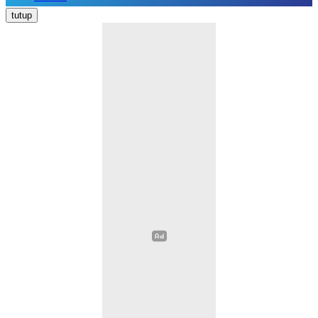
Nasional
tutup
Daerah
Politik
Hukum Kriminal
Pendidikan
Ekonomi
Kesehatan
Olahraga
Opini
Religi
Sosial Budaya
Wisata
Image
Video