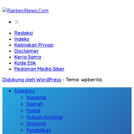
Redaksi
Indeks
Kebijakan Privasi
Disclaimer
Kerja Sama
Kode Etik
Pedoman Media Siber
Didukung oleh WordPress
-
Tema: wpberita.
Kategory
Nasional
Daerah
Politik
Hukum Kriminal
Ekonomi
Pendidikan