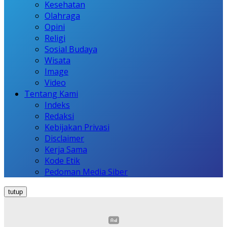
Kesehatan
Olahraga
Opini
Religi
Sosial Budaya
Wisata
Image
Video
Tentang Kami
Indeks
Redaksi
Kebijakan Privasi
Disclaimer
Kerja Sama
Kode Etik
Pedoman Media Siber
tutup