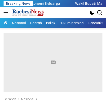
Langsung
g Ekonomi Keluarga
Breaking News
Wakil Bupati Malaka HMS Tinjau K
ke
konten
Home
Nasional
Daerah
Politik
Hukum Kriminal
Pendidikan
Beranda
Nasional