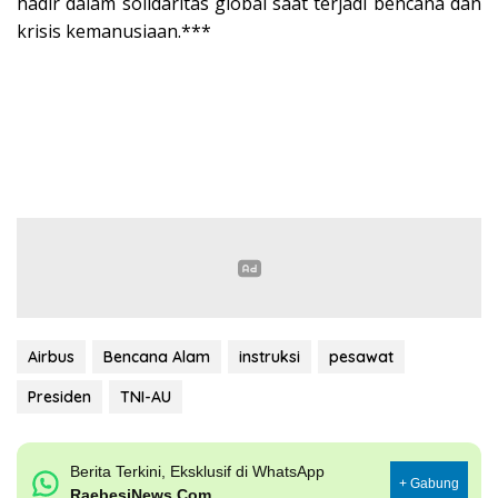
hadir dalam solidaritas global saat terjadi bencana dan
krisis kemanusiaan.***
Airbus
Bencana Alam
instruksi
pesawat
Presiden
TNI-AU
Berita Terkini, Eksklusif di WhatsApp
+ Gabung
RaebesiNews.Com