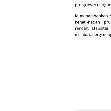
pro growth dengan t
Ia menambahkan, se
kehati-hatian (pr
rendah, stabilit
melalui sinergi de