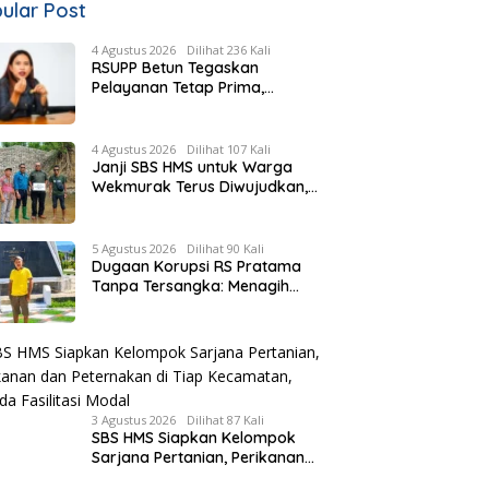
ular Post
4 Agustus 2026
Dilihat 236 Kali
RSUPP Betun Tegaskan
Pelayanan Tetap Prima,
Rujukan Pasien Terkendala
Persyaratan BPJS dan
Penuhnya ICU RS Tujuan
4 Agustus 2026
Dilihat 107 Kali
Janji SBS HMS untuk Warga
Wekmurak Terus Diwujudkan,
Pemkab Malaka Lanjutkan
Pembangunan Bronjong Senilai
Rp4,57 Miliar
5 Agustus 2026
Dilihat 90 Kali
Dugaan Korupsi RS Pratama
Tanpa Tersangka: Menagih
Keberanian Kejati NTT Ungkap
Kasus RS Pratama Wewiku
3 Agustus 2026
Dilihat 87 Kali
SBS HMS Siapkan Kelompok
Sarjana Pertanian, Perikanan
dan Peternakan di Tiap