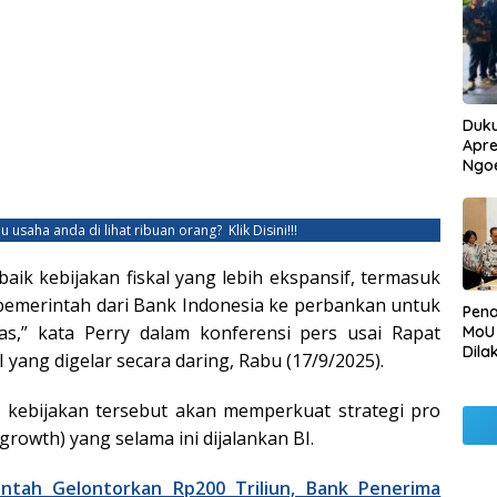
Duku
Apre
Ngo
u usaha anda di lihat ribuan orang?
Klik Disini!!!
ik kebijakan fiskal yang lebih ekspansif, termasuk
emerintah dari Bank Indonesia ke perbankan untuk
Pen
as,” kata Perry dalam konferensi pers usai Rapat
MoU
Dila
yang digelar secara daring, Rabu (17/9/2025).
Betu
Pen
, kebijakan tersebut akan memperkuat strategi pro
Ngo
rowth) yang selama ini dijalankan BI.
ntah Gelontorkan Rp200 Triliun, Bank Penerima