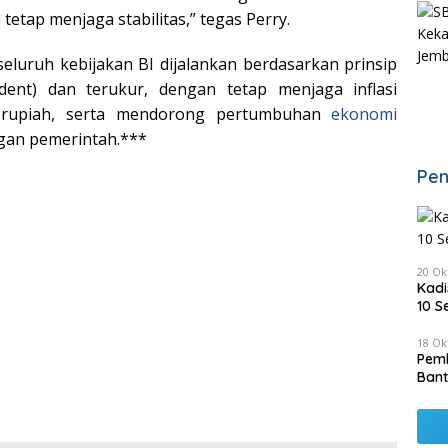
etap menjaga stabilitas,” tegas Perry.
luruh kebijakan BI dijalankan berdasarkan prinsip
udent) dan terukur, dengan tetap menjaga inflasi
as rupiah, serta mendorong pertumbuhan
ekonomi
ngan pemerintah.***
Pen
20 Ok
Kadi
10 S
18 Ok
Pemk
Bant