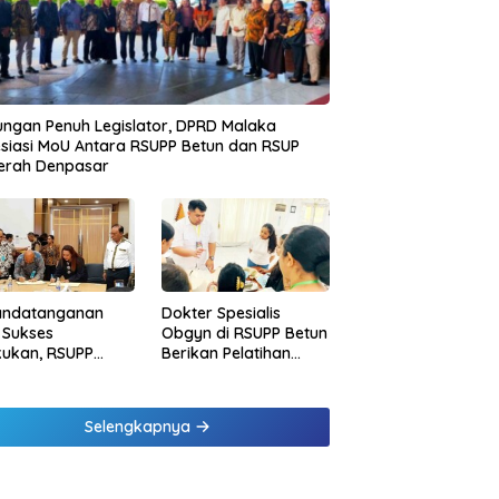
ngan Penuh Legislator, DPRD Malaka
siasi MoU Antara RSUPP Betun dan RSUP
erah Denpasar
andatanganan
Dokter Spesialis
 Sukses
Obgyn di RSUPP Betun
kukan, RSUPP
Berikan Pelatihan
n Jadi Mitra
Penanganan
dampingan RSUP
Pendarahan Saat
erah
Persalinan Bagi
Selengkapnya
Tenaga Kesehatan di
Malaka