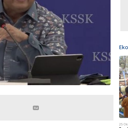
Ek
25 Ok