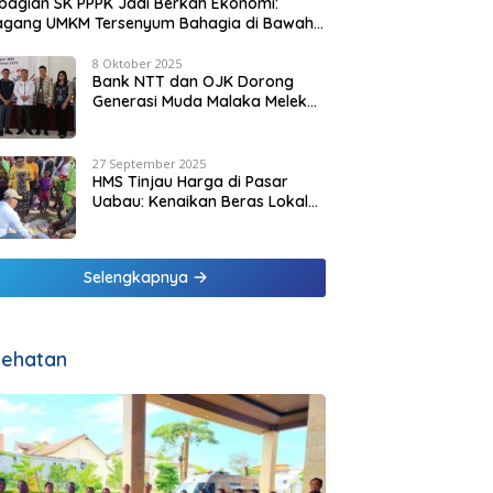
agian SK PPPK Jadi Berkah Ekonomi:
agang UMKM Tersenyum Bahagia di Bawah
it Biru Pesisir Malaka
8 Oktober 2025
Bank NTT dan OJK Dorong
Generasi Muda Malaka Melek
Finansial di Bulan Inklusi
Keuangan 2025
27 September 2025
HMS Tinjau Harga di Pasar
Uabau: Kenaikan Beras Lokal
Dinilai Masih Wajar
Selengkapnya
ehatan