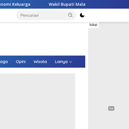
Wakil Bupati Malaka HMS Tinjau Kelompok Peternak Babi Binaa
tutup
raga
Opini
Wisata
Lainya