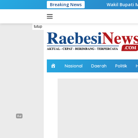
Langsung
Breaking News
Wakil Bupati Malaka HMS Bagi Benan
ke
konten
tutup
H
Nasional
Daerah
Politik
o
m
e