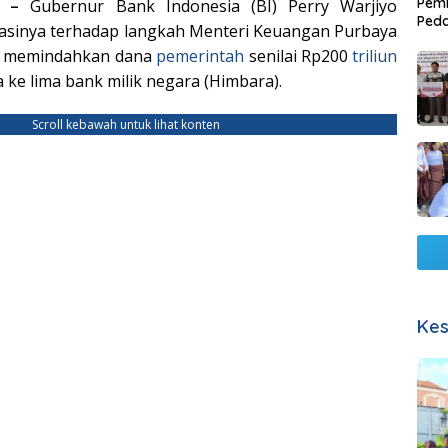
Pemb
M –
Gubernur Bank Indonesia (BI) Perry Warjiyo
Ped
asinya terhadap langkah Menteri Keuangan Purbaya
Lang
g memindahkan dana
pemerintah
senilai Rp200
triliun
 ke lima bank milik negara (Himbara).
Scroll kebawah untuk lihat konten
Kes