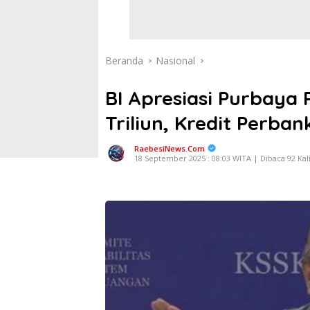
Beranda
Nasional
BI Apresiasi Purbaya
Triliun, Kredit Perba
RaebesiNews.Com
18 September 2025 : 08:03 WITA | Dibaca 92 Kal