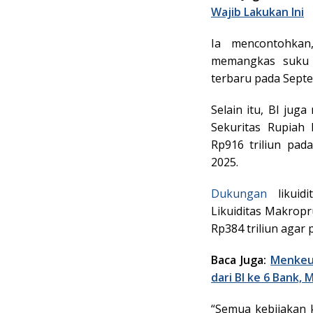
Wajib Lakukan Ini
Ia mencontohkan
memangkas suku 
terbaru pada Septe
Selain itu, BI jug
Sekuritas Rupiah 
Rp916 triliun pad
2025.
Dukungan
likuidi
Likuiditas Makropr
Rp384 triliun agar
Baca Juga:
Menkeu 
dari BI ke 6 Bank, 
“Semua kebijakan 