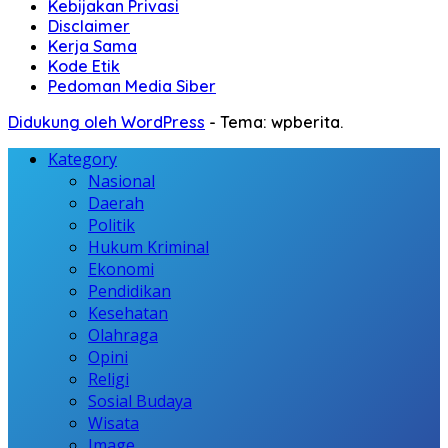
Kebijakan Privasi
Disclaimer
Kerja Sama
Kode Etik
Pedoman Media Siber
Didukung oleh WordPress
-
Tema: wpberita.
Kategory
Nasional
Daerah
Politik
Hukum Kriminal
Ekonomi
Pendidikan
Kesehatan
Olahraga
Opini
Religi
Sosial Budaya
Wisata
Image