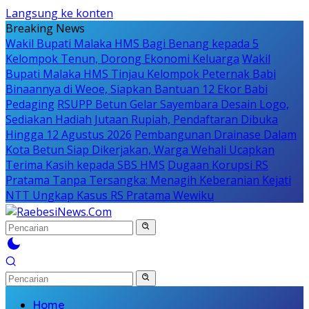
Langsung ke konten
Breaking News
Wakil Bupati Malaka HMS Bagi Benang kepada 5
Kelompok Tenun, Dorong Ekonomi Keluarga
Wakil
Bupati Malaka HMS Tinjau Kelompok Peternak Babi
Binaannya di Weoe, Siapkan Bantuan 12 Ekor Babi
Pedaging
RSUPP Betun Gelar Sayembara Desain Logo,
Sediakan Hadiah Jutaan Rupiah, Pendaftaran Dibuka
Hingga 12 Agustus 2026
Pembangunan Drainase Dalam
Kota Betun Siap Dikerjakan, Warga Wehali Ucapkan
Terima Kasih kepada SBS HMS
Dugaan Korupsi RS
Pratama Tanpa Tersangka: Menagih Keberanian Kejati
NTT Ungkap Kasus RS Pratama Wewiku
Home