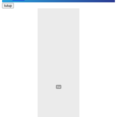
Nasional
tutup
Daerah
Politik
Hukum Kriminal
Pendidikan
Ekonomi
Kesehatan
Olahraga
Opini
Religi
Sosial Budaya
Wisata
Image
Video