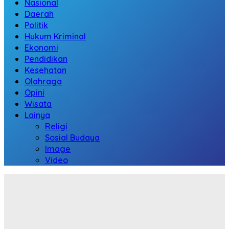
Nasional
Daerah
Politik
Hukum Kriminal
Ekonomi
Pendidikan
Kesehatan
Olahraga
Opini
Wisata
Lainya
Religi
Sosial Budaya
Image
Video