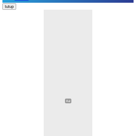
Nasional
tutup
Daerah
Politik
Hukum Kriminal
Pendidikan
Ekonomi
Kesehatan
Olahraga
Opini
Religi
Sosial Budaya
Wisata
Image
Video