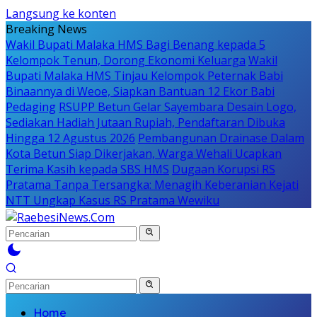
Langsung ke konten
Breaking News
Wakil Bupati Malaka HMS Bagi Benang kepada 5
Kelompok Tenun, Dorong Ekonomi Keluarga
Wakil
Bupati Malaka HMS Tinjau Kelompok Peternak Babi
Binaannya di Weoe, Siapkan Bantuan 12 Ekor Babi
Pedaging
RSUPP Betun Gelar Sayembara Desain Logo,
Sediakan Hadiah Jutaan Rupiah, Pendaftaran Dibuka
Hingga 12 Agustus 2026
Pembangunan Drainase Dalam
Kota Betun Siap Dikerjakan, Warga Wehali Ucapkan
Terima Kasih kepada SBS HMS
Dugaan Korupsi RS
Pratama Tanpa Tersangka: Menagih Keberanian Kejati
NTT Ungkap Kasus RS Pratama Wewiku
Home