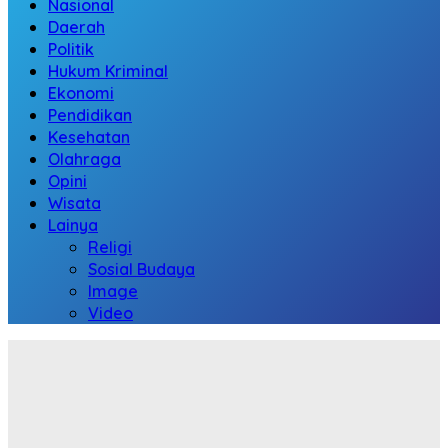
Nasional
Daerah
Politik
Hukum Kriminal
Ekonomi
Pendidikan
Kesehatan
Olahraga
Opini
Wisata
Lainya
Religi
Sosial Budaya
Image
Video