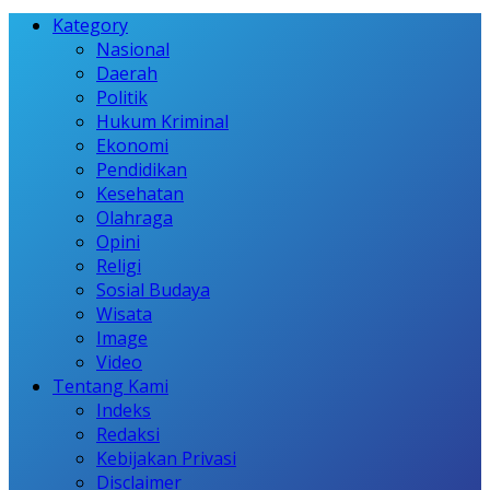
Kategory
Nasional
Daerah
Politik
Hukum Kriminal
Ekonomi
Pendidikan
Kesehatan
Olahraga
Opini
Religi
Sosial Budaya
Wisata
Image
Video
Tentang Kami
Indeks
Redaksi
Kebijakan Privasi
Disclaimer