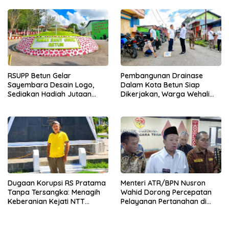
Babi Pedaging
RSUPP Betun Gelar
Pembangunan Drainase
Sayembara Desain Logo,
Dalam Kota Betun Siap
Sediakan Hadiah Jutaan
Dikerjakan, Warga Wehali
Rupiah, Pendaftaran Dibuka
Ucapkan Terima Kasih
Hingga 12 Agustus 2026
kepada SBS HMS
Dugaan Korupsi RS Pratama
Menteri ATR/BPN Nusron
Tanpa Tersangka: Menagih
Wahid Dorong Percepatan
Keberanian Kejati NTT
Pelayanan Pertanahan di
Ungkap Kasus RS Pratama
NTT, Wabup Malaka HMS
Wewiku
Hadiri Rakor