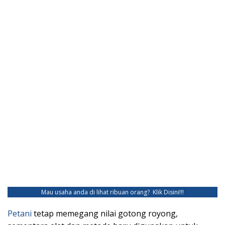
Mau usaha anda di lihat ribuan orang?
Klik Disini!!!
Petani
tetap memegang nilai gotong royong,