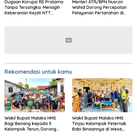
Dugaan Korupsi RS Pratama
Menteri ATR/BPN Nusron
Tanpa Tersangka: Menagih
Wahid Dorong Percepatan
Keberanian Kejati NTT
Pelayanan Pertanahan di
Ungkap Kasus RS Pratama
NTT, Wabup Malaka HMS
Wewiku
Hadiri Rakor
Rekomendasi untuk kamu
Wakil Bupati Malaka HMS
Wakil Bupati Malaka HMS
Bagi Benang kepada 5
Tinjau Kelompok Peternak
Kelompok Tenun, Dorong
Babi Binaannya di Weoe,
Ekonomi Keluarga
Siapkan Bantuan 12 Ekor