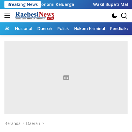
Langsung
ong Ekonomi Keluarga
Breaking News
Wakil Bupati Malaka HMS Tinjau 
ke
konten
Home
Nasional
Daerah
Politik
Hukum Kriminal
Pendidikan
Beranda
Daerah