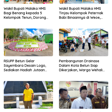
Wakil Bupati Malaka HMS
Wakil Bupati Malaka HMS
Bagi Benang kepada 5
Tinjau Kelompok Peternak
Kelompok Tenun, Dorong
Babi Binaannya di Weoe,
Ekonomi Keluarga
Siapkan Bantuan 12 Ekor
Babi Pedaging
RSUPP Betun Gelar
Pembangunan Drainase
Sayembara Desain Logo,
Dalam Kota Betun Siap
Sediakan Hadiah Jutaan
Dikerjakan, Warga Wehali
Rupiah, Pendaftaran Dibuka
Ucapkan Terima Kasih
Hingga 12 Agustus 2026
kepada SBS HMS