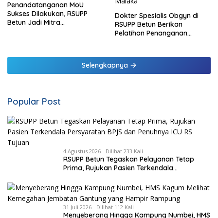
Penandatanganan MoU
Sukses Dilakukan, RSUPP
Dokter Spesialis Obgyn di
Betun Jadi Mitra
RSUPP Betun Berikan
Pendampingan RSUP
Pelatihan Penanganan
Ngoerah
Pendarahan Saat Persalinan
Bagi Tenaga Kesehatan di
Malaka
Selengkapnya
Popular Post
4 Agustus 2026
Dilihat 233 Kali
RSUPP Betun Tegaskan Pelayanan Tetap
Prima, Rujukan Pasien Terkendala
Persyaratan BPJS dan Penuhnya ICU RS
Tujuan
31 Juli 2026
Dilihat 112 Kali
Menyeberang Hingga Kampung Numbei, HMS