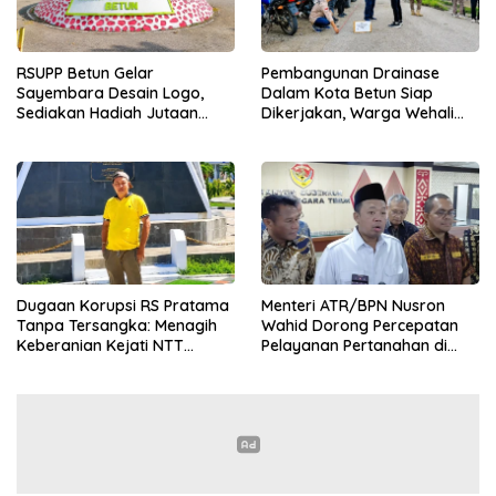
RSUPP Betun Gelar
Pembangunan Drainase
Sayembara Desain Logo,
Dalam Kota Betun Siap
Sediakan Hadiah Jutaan
Dikerjakan, Warga Wehali
Rupiah, Pendaftaran Dibuka
Ucapkan Terima Kasih
Hingga 12 Agustus 2026
kepada SBS HMS
Dugaan Korupsi RS Pratama
Menteri ATR/BPN Nusron
Tanpa Tersangka: Menagih
Wahid Dorong Percepatan
Keberanian Kejati NTT
Pelayanan Pertanahan di
Ungkap Kasus RS Pratama
NTT, Wabup Malaka HMS
Wewiku
Hadiri Rakor