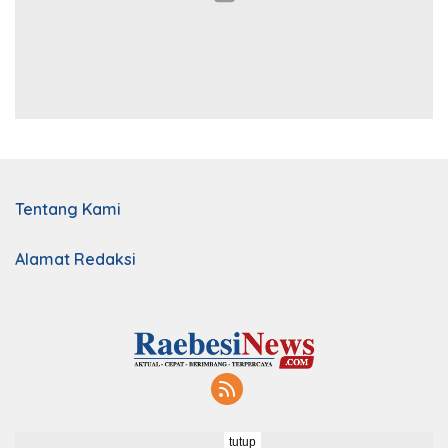
Tentang Kami
Alamat Redaksi
tutup
Redaksi
Indeks
Kebijakan Privasi
Disclaimer