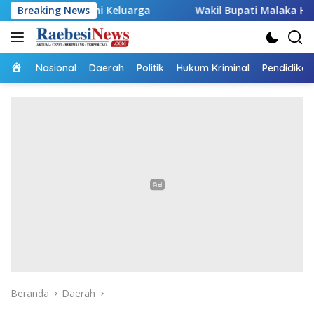
Langsung
konomi Keluarga
Breaking News
Wakil Bupati Malaka HMS Tinjau Kelom
ke
konten
Home
Nasional
Daerah
Politik
Hukum Kriminal
Pendidikan
Beranda
Daerah