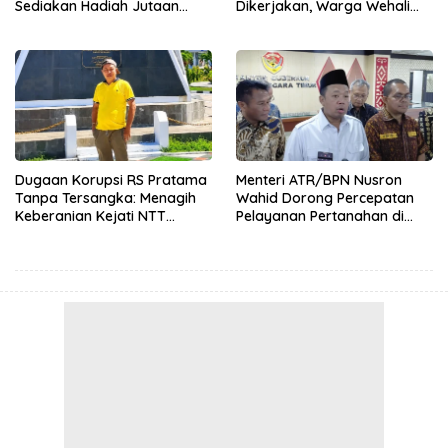
Sediakan Hadiah Jutaan
Dikerjakan, Warga Wehali
Rupiah, Pendaftaran Dibuka
Ucapkan Terima Kasih
Hingga 12 Agustus 2026
kepada SBS HMS
Dugaan Korupsi RS Pratama
Menteri ATR/BPN Nusron
Tanpa Tersangka: Menagih
Wahid Dorong Percepatan
Keberanian Kejati NTT
Pelayanan Pertanahan di
Ungkap Kasus RS Pratama
NTT, Wabup Malaka HMS
Wewiku
Hadiri Rakor