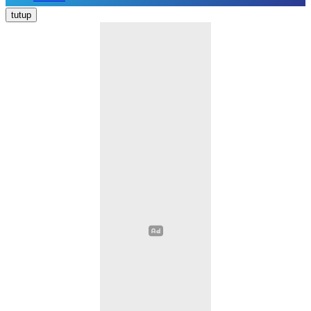
Nasional
tutup
Daerah
Politik
Hukum Kriminal
Pendidikan
Ekonomi
Kesehatan
Olahraga
Opini
Religi
Sosial Budaya
Wisata
Image
Video