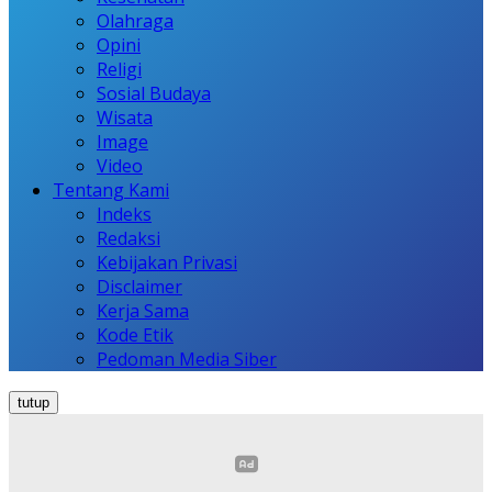
Olahraga
Opini
Religi
Sosial Budaya
Wisata
Image
Video
Tentang Kami
Indeks
Redaksi
Kebijakan Privasi
Disclaimer
Kerja Sama
Kode Etik
Pedoman Media Siber
tutup