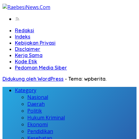
Redaksi
Indeks
Kebijakan Privasi
Disclaimer
Kerja Sama
Kode Etik
Pedoman Media Siber
Didukung oleh WordPress
-
Tema: wpberita.
Kategory
Nasional
Daerah
Politik
Hukum Kriminal
Ekonomi
Pendidikan
Kesehatan