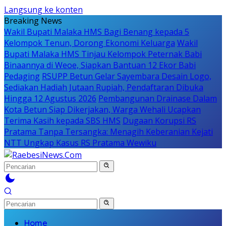
Langsung ke konten
Breaking News
Wakil Bupati Malaka HMS Bagi Benang kepada 5
Kelompok Tenun, Dorong Ekonomi Keluarga
Wakil
Bupati Malaka HMS Tinjau Kelompok Peternak Babi
Binaannya di Weoe, Siapkan Bantuan 12 Ekor Babi
Pedaging
RSUPP Betun Gelar Sayembara Desain Logo,
Sediakan Hadiah Jutaan Rupiah, Pendaftaran Dibuka
Hingga 12 Agustus 2026
Pembangunan Drainase Dalam
Kota Betun Siap Dikerjakan, Warga Wehali Ucapkan
Terima Kasih kepada SBS HMS
Dugaan Korupsi RS
Pratama Tanpa Tersangka: Menagih Keberanian Kejati
NTT Ungkap Kasus RS Pratama Wewiku
Home