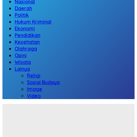
Nasional
Daerah
Politik
Hukum Kriminal
Ekonomi
Pendidikan
Kesehatan
Olahraga
Opini
Wisata
Lainya
Religi
Sosial Budaya
Image
Video