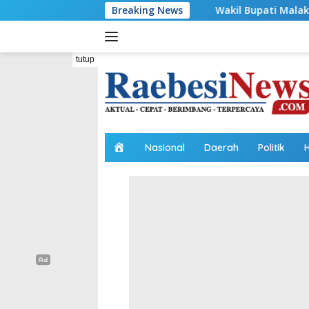
Langsung
Wakil Bupati Malaka HMS Tinjau Kelompok P
Breaking News
ke
konten
tutup
H
Nasional
Daerah
Politik
o
m
e