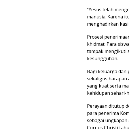
“Yesus telah meng
manusia. Karena it
menghadirkan kasi
Prosesi penerimaa
khidmat. Para sisw
tampak mengikuti 
kesungguhan.
Bagi keluarga dan
sekaligus harapan 
yang kuat serta ma
kehidupan sehari-h
Perayaan ditutup d
para penerima Komu
sebagai ungkapan s
Corpus Christi tah