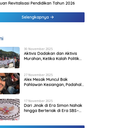
uan Revitalisasi Pendidikan Tahun 2026
Selengkapnya
ni
30 November 2025
Aktivis Dadakan dan Aktivis
Murahan, Ketika Kalah Politik
Melahirkan “Pejuang Bayaran”
di Malaka
27 November 2025
Alex Mesak Muncul Bak
Pahlawan Kesiangan, Padahal
SBS HMS Sudah Tuntaskan
Urusan PPPK Paruh Waktu
17 November 2025
Dari Jinak di Era Simon Nahak
hingga Berteriak di Era SBS–
HMS: ARAKSI dan Jejak
Kepentingan yang Mulai
Terbuka