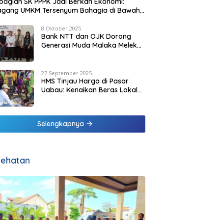
agian SK PPPK Jadi Berkah Ekonomi:
agang UMKM Tersenyum Bahagia di Bawah
it Biru Pesisir Malaka
8 Oktober 2025
Bank NTT dan OJK Dorong
Generasi Muda Malaka Melek
Finansial di Bulan Inklusi
Keuangan 2025
27 September 2025
HMS Tinjau Harga di Pasar
Uabau: Kenaikan Beras Lokal
Dinilai Masih Wajar
Selengkapnya
ehatan