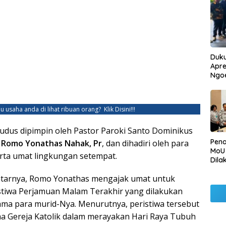
Duku
Apre
Ngo
u usaha anda di lihat ribuan orang?
Klik Disini!!!
Kudus dipimpin oleh Pastor Paroki Santo Dominikus
Pen
,
Romo Yonathas Nahak, Pr
, dan dihadiri oleh para
MoU
erta umat lingkungan setempat.
Dila
Betu
tarnya, Romo Yonathas mengajak umat untuk
Pen
Ngo
stiwa Perjamuan Malam Terakhir yang dilakukan
ama para murid-Nya. Menurutnya, peristiwa tersebut
a Gereja Katolik dalam merayakan Hari Raya Tubuh