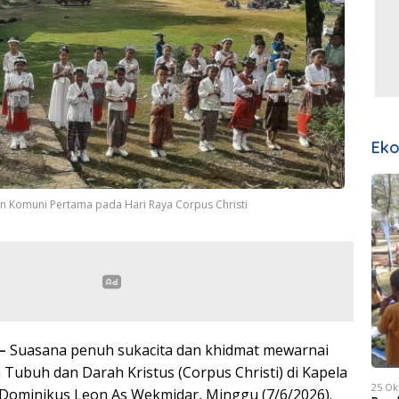
Ek
en Komuni Pertama pada Hari Raya Corpus Christi
 –
Suasana penuh sukacita dan khidmat mewarnai
 Tubuh dan Darah Kristus (Corpus Christi) di Kapela
25 Ok
Dominikus Leon As Wekmidar, Minggu (7/6/2026).