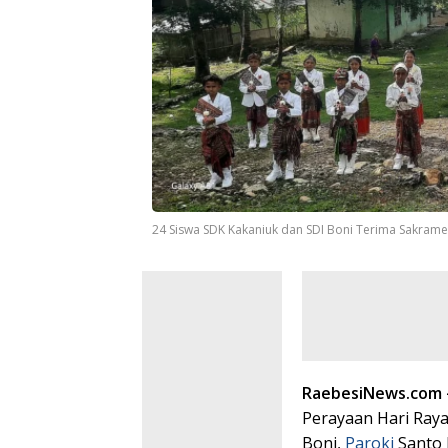
24 Siswa SDK Kakaniuk dan SDI Boni Terima Sakram
RaebesiNews.com
Perayaan Hari Raya
Boni,
Paroki
Santo 