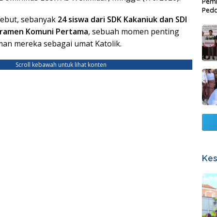
Pemb
Ped
sebut, sebanyak
24 siswa dari SDK Kakaniuk dan SDI
Lang
ramen Komuni Pertama
, sebuah momen penting
man mereka sebagai umat Katolik.
Scroll kebawah untuk lihat konten
Kes