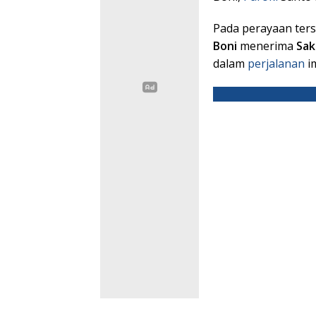
Pada perayaan ter
Boni
menerima
Sak
dalam
perjalanan
i