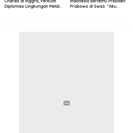
Charles di Inggris, Perkuat
Indonesia Bertemu Presiden
Diplomasi Lingkungan Melalui
Prabowo di Swiss: “Aku
Konservasi Gajah
Dibilang Ganteng”