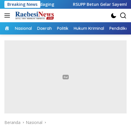
Langsung
i Pedaging
Breaking News
RSUPP Betun Gelar Sayembara Desain Logo, 
ke
konten
Home
Nasional
Daerah
Politik
Hukum Kriminal
Pendidikan
Beranda
Nasional