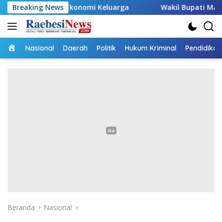
Langsung
g Ekonomi Keluarga
Breaking News
Wakil Bupati Malaka HMS Tinjau K
ke
konten
Home
Nasional
Daerah
Politik
Hukum Kriminal
Pendidikan
Beranda
Nasional