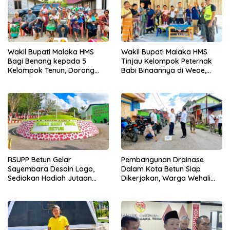
Wakil Bupati Malaka HMS
Wakil Bupati Malaka HMS
Bagi Benang kepada 5
Tinjau Kelompok Peternak
Kelompok Tenun, Dorong
Babi Binaannya di Weoe,
Ekonomi Keluarga
Siapkan Bantuan 12 Ekor
Babi Pedaging
RSUPP Betun Gelar
Pembangunan Drainase
Sayembara Desain Logo,
Dalam Kota Betun Siap
Sediakan Hadiah Jutaan
Dikerjakan, Warga Wehali
Rupiah, Pendaftaran Dibuka
Ucapkan Terima Kasih
Hingga 12 Agustus 2026
kepada SBS HMS