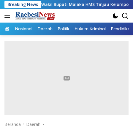
Langsung
Breaking News
Wakil Bupati Malaka HMS Tinjau Kelompok Peternak Ba
ke
konten
Home
Nasional
Daerah
Politik
Hukum Kriminal
Pendidikan
Beranda
Daerah