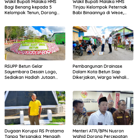
Wakil Bupati Malaka HMS
Wakil Bupati Malaka HMS
Bagi Benang kepada 5
Tinjau Kelompok Peternak
Kelompok Tenun, Dorong
Babi Binaannya di Weoe,
Ekonomi Keluarga
Siapkan Bantuan 12 Ekor
Babi Pedaging
RSUPP Betun Gelar
Pembangunan Drainase
Sayembara Desain Logo,
Dalam Kota Betun Siap
Sediakan Hadiah Jutaan
Dikerjakan, Warga Wehali
Rupiah, Pendaftaran Dibuka
Ucapkan Terima Kasih
Hingga 12 Agustus 2026
kepada SBS HMS
Dugaan Korupsi RS Pratama
Menteri ATR/BPN Nusron
Tanpa Tersangka: Menagih
Wahid Dorong Percepatan