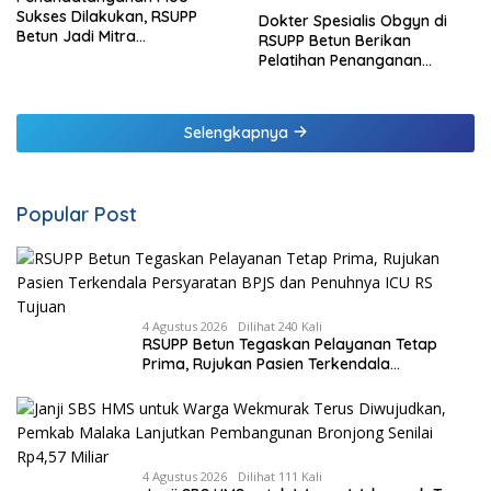
Sukses Dilakukan, RSUPP
Dokter Spesialis Obgyn di
Betun Jadi Mitra
RSUPP Betun Berikan
Pendampingan RSUP
Pelatihan Penanganan
Ngoerah
Pendarahan Saat Persalinan
Bagi Tenaga Kesehatan di
Malaka
Selengkapnya
Popular Post
4 Agustus 2026
Dilihat 240 Kali
RSUPP Betun Tegaskan Pelayanan Tetap
Prima, Rujukan Pasien Terkendala
Persyaratan BPJS dan Penuhnya ICU RS
Tujuan
4 Agustus 2026
Dilihat 111 Kali