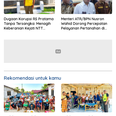
Dugaan Korupsi RS Pratama
Menteri ATR/BPN Nusron
Tanpa Tersangka: Menagih
Wahid Dorong Percepatan
Keberanian Kejati NTT
Pelayanan Pertanahan di
Ungkap Kasus RS Pratama
NTT, Wabup Malaka HMS
Wewiku
Hadiri Rakor
Rekomendasi untuk kamu