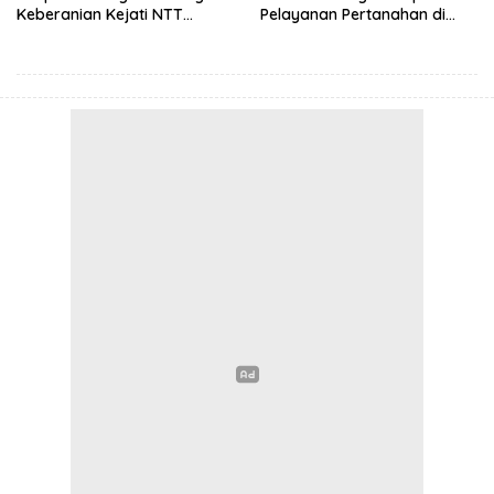
Keberanian Kejati NTT
Pelayanan Pertanahan di
Ungkap Kasus RS Pratama
NTT, Wabup Malaka HMS
Wewiku
Hadiri Rakor