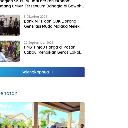
agian SK PPPK Jadi Berkah Ekonomi:
agang UMKM Tersenyum Bahagia di Bawah
it Biru Pesisir Malaka
8 Oktober 2025
Bank NTT dan OJK Dorong
Generasi Muda Malaka Melek
Finansial di Bulan Inklusi
Keuangan 2025
27 September 2025
HMS Tinjau Harga di Pasar
Uabau: Kenaikan Beras Lokal
Dinilai Masih Wajar
Selengkapnya
ehatan