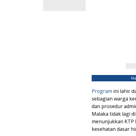
Ma
Program
ini lahir 
sebagian warga ke
dan prosedur admini
Malaka tidak lagi d
menunjukkan KTP M
kesehatan dasar hin