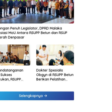
ngan Penuh Legislator, DPRD Malaka
siasi MoU Antara RSUPP Betun dan RSUP
erah Denpasar
andatanganan
Dokter Spesialis
 Sukses
Obgyn di RSUPP Betun
kukan, RSUPP
Berikan Pelatihan
n Jadi Mitra
Penanganan
dampingan RSUP
Pendarahan Saat
erah
Persalinan Bagi
Selengkapnya
Tenaga Kesehatan di
Malaka