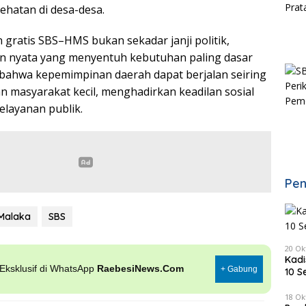
ehatan di desa-desa.
gratis SBS–HMS bukan sekadar janji politik,
an nyata yang menyentuh kebutuhan paling dasar
ti bahwa kepemimpinan daerah dapat berjalan seiring
 masyarakat kecil, menghadirkan keadilan sosial
elayanan publik.
Pen
Malaka
SBS
20 Ok
Kadi
, Eksklusif di WhatsApp
RaebesiNews.Com
+ Gabung
10 S
18 Ok