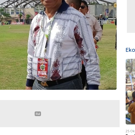
Ek
25 Ok