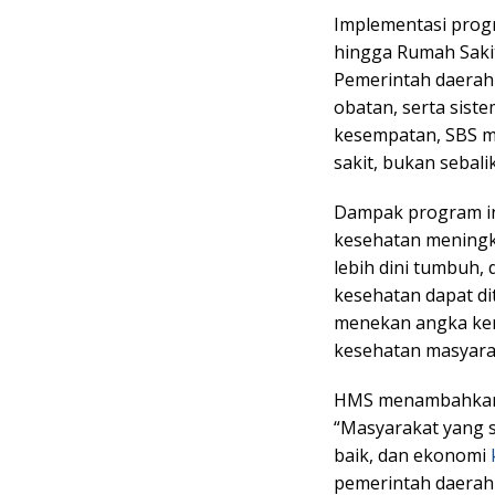
Implementasi prog
hingga Rumah Saki
Pemerintah daerah
obatan, serta sist
kesempatan, SBS m
sakit, bukan sebali
Dampak program ini
kesehatan meningk
lebih dini tumbuh
kesehatan dapat di
menekan angka kema
kesehatan masyara
HMS menambahkan b
“Masyarakat yang s
baik, dan ekonomi
pemerintah daerah