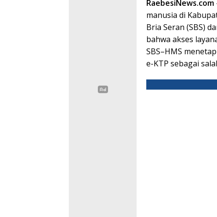
RaebesiNews.com
manusia di Kabupa
Bria Seran (SBS) d
bahwa akses layana
SBS–HMS menetapk
e-KTP sebagai sala