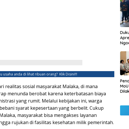
Duku
Apre
Ngo
u usaha anda di lihat ribuan orang?
Klik Disini!!!
Pen
dari realitas sosial masyarakat Malaka, di mana
MoU
Dila
rap menunda berobat karena keterbatasan biaya
Betu
strasi yang rumit. Melalui kebijakan ini, warga
Pen
Ngo
ibebani syarat kepesertaan yang berbelit. Cukup
alaka, masyarakat bisa mengakses layanan
gga rujukan di fasilitas kesehatan milik pemerintah.