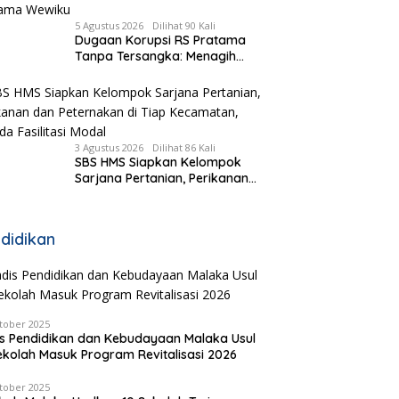
5 Agustus 2026
Dilihat 90 Kali
Dugaan Korupsi RS Pratama
Tanpa Tersangka: Menagih
Keberanian Kejati NTT Ungkap
Kasus RS Pratama Wewiku
3 Agustus 2026
Dilihat 86 Kali
SBS HMS Siapkan Kelompok
Sarjana Pertanian, Perikanan
dan Peternakan di Tiap
Kecamatan, Pemda Fasilitasi
Modal
didikan
tober 2025
s Pendidikan dan Kebudayaan Malaka Usul
ekolah Masuk Program Revitalisasi 2026
tober 2025