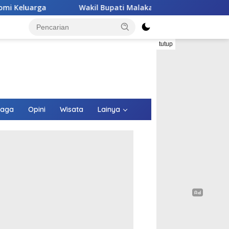
l Bupati Malaka HMS Tinjau Kelompok Peternak Babi Binaannya
tutup
raga
Opini
Wisata
Lainya