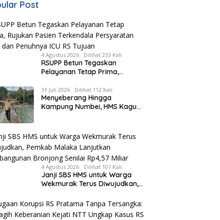
ular Post
4 Agustus 2026
Dilihat 233 Kali
RSUPP Betun Tegaskan
Pelayanan Tetap Prima,
Rujukan Pasien Terkendala
Persyaratan BPJS dan
31 Juli 2026
Dilihat 112 Kali
Menyeberang Hingga
Penuhnya ICU RS Tujuan
Kampung Numbei, HMS Kagum
Melihat Kemegahan Jembatan
Gantung yang Hampir
Rampung
4 Agustus 2026
Dilihat 107 Kali
Janji SBS HMS untuk Warga
Wekmurak Terus Diwujudkan,
Pemkab Malaka Lanjutkan
Pembangunan Bronjong Senilai
Rp4,57 Miliar