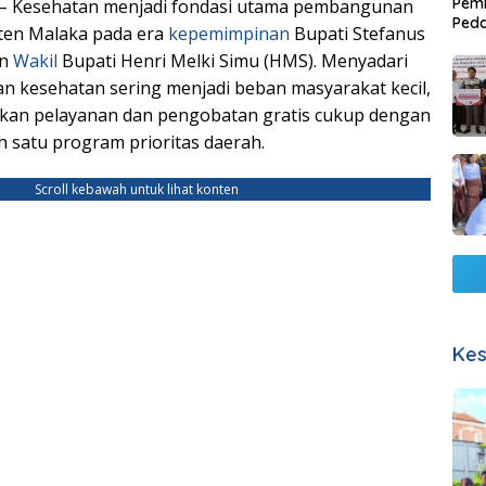
Pemb
– Kesehatan menjadi fondasi utama pembangunan
Ped
ten Malaka pada era
kepemimpinan
Bupati Stefanus
Lang
an
Wakil
Bupati Henri Melki Simu (HMS). Menyadari
n kesehatan sering menjadi beban masyarakat kecil,
an pelayanan dan pengobatan gratis cukup dengan
h satu program prioritas daerah.
Scroll kebawah untuk lihat konten
Kes