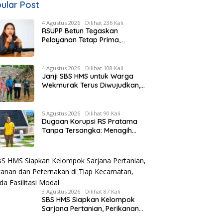
ular Post
4 Agustus 2026
Dilihat 236 Kali
RSUPP Betun Tegaskan
Pelayanan Tetap Prima,
Rujukan Pasien Terkendala
Persyaratan BPJS dan
Penuhnya ICU RS Tujuan
4 Agustus 2026
Dilihat 108 Kali
Janji SBS HMS untuk Warga
Wekmurak Terus Diwujudkan,
Pemkab Malaka Lanjutkan
Pembangunan Bronjong Senilai
Rp4,57 Miliar
5 Agustus 2026
Dilihat 90 Kali
Dugaan Korupsi RS Pratama
Tanpa Tersangka: Menagih
Keberanian Kejati NTT Ungkap
Kasus RS Pratama Wewiku
3 Agustus 2026
Dilihat 87 Kali
SBS HMS Siapkan Kelompok
Sarjana Pertanian, Perikanan
dan Peternakan di Tiap