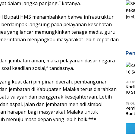
yat dalam jangka panjang,” katanya.
kil Bupati HMS menambahkan bahwa infrastruktur
 berdampak langsung pada pelayanan kesehatan
ses yang lancar memungkinkan tenaga medis, guru,
emerintahan menjangkau masyarakat lebih cepat dan
Pen
 dan jembatan aman, maka pelayanan dasar negara
 soal keadilan sosial,” tandasnya.
ang kuat dari pimpinan daerah, pembangunan
20 Ok
Kadi
n dan jembatan di Kabupaten Malaka terus diarahkan
10 S
satu wilayah dan penggerak kesejahteraan. Lebih
18 Ok
 dan aspal, jalan dan jembatan menjadi simbol
Pemk
dan harapan bagi masyarakat Malaka untuk
Bant
uh menuju masa depan yang lebih baik.***