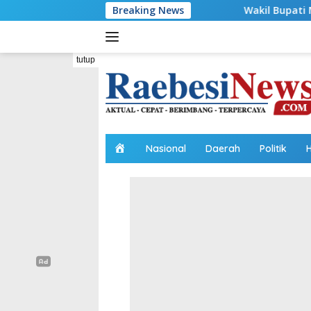
Langsung
Breaking News
Wakil Bupati Malaka HMS Bagi Ben
ke
konten
tutup
H
Nasional
Daerah
Politik
o
m
e