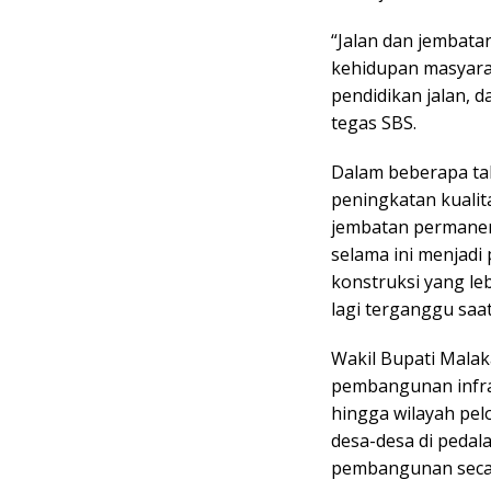
“Jalan dan jembatan
kehidupan masyara
pendidikan jalan, 
tegas SBS.
Dalam beberapa ta
peningkatan kuali
jembatan permanen 
selama ini menjadi
konstruksi yang le
lagi terganggu saa
Wakil Bupati Mala
pembangunan infra
hingga wilayah pe
desa-desa di peda
pembangunan secar