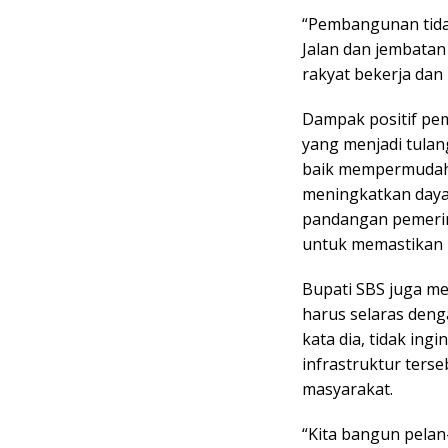
“Pembangunan tidak
Jalan dan jembatan
rakyat bekerja dan 
Dampak positif pem
yang menjadi tulan
baik mempermudah d
meningkatkan daya 
pandangan pemerint
untuk memastikan r
Bupati SBS juga m
harus selaras deng
kata dia, tidak ing
infrastruktur ters
masyarakat.
“Kita bangun pelan-