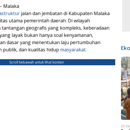
– Malaka
astruktur
jalan dan jembatan di Kabupaten Malaka
ritas utama pemerintah daerah. Di wilayah
 tantangan geografis yang kompleks, keberadaan
 yang layak bukan hanya soal kenyamanan,
an dasar yang menentukan laju pertumbuhan
Ek
 publik, dan kualitas hidup
masyarakat
.
Scroll kebawah untuk lihat konten
25 Ok