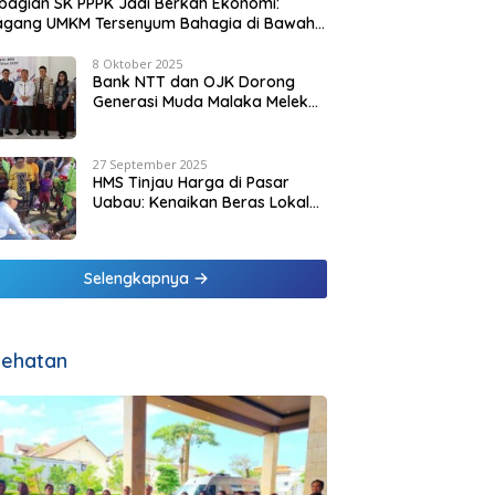
agian SK PPPK Jadi Berkah Ekonomi:
agang UMKM Tersenyum Bahagia di Bawah
it Biru Pesisir Malaka
8 Oktober 2025
Bank NTT dan OJK Dorong
Generasi Muda Malaka Melek
Finansial di Bulan Inklusi
Keuangan 2025
27 September 2025
HMS Tinjau Harga di Pasar
Uabau: Kenaikan Beras Lokal
Dinilai Masih Wajar
Selengkapnya
ehatan