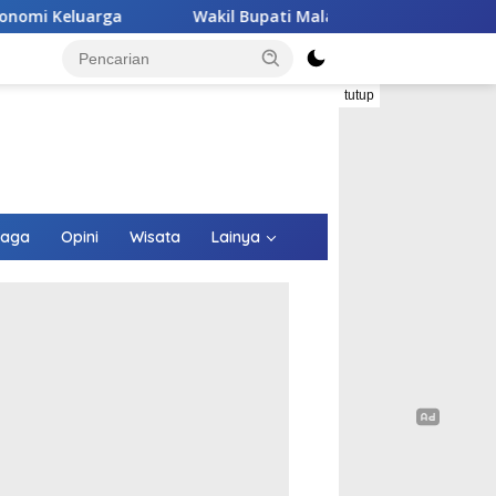
Wakil Bupati Malaka HMS Tinjau Kelompok Peternak Babi Bi
tutup
raga
Opini
Wisata
Lainya