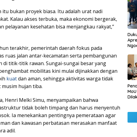
 itu bukan proyek biasa. Itu adalah urat nadi
kat. Kalau akses terbuka, maka ekonomi bergerak,
dan pelayanan kesehatan bisa menjangkau rakyat,”
Duku
Apre
Ngo
hun terakhir, pemerintah daerah fokus pada
tas ruas jalan antar-kecamatan serta pembangunan
di titik-titik rawan. Sungai-sungai besar yang
 penghambat mobilitas kini mulai dijinakkan dengan
bih
kuat
dan aman, sehingga aktivitas warga tidak
t musim hujan tiba.
Pen
MoU
Dila
ka, Henri Melki Simu, menyampaikan bahwa
Betu
struktur tidak boleh timpang dan harus menyentuh
Pen
Ngo
losok. Ia menekankan pentingnya pemerataan agar
laman dan kawasan perbatasan merasakan manfaat
a adil.