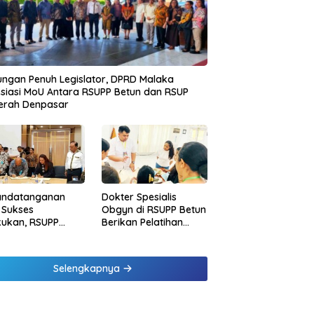
ngan Penuh Legislator, DPRD Malaka
siasi MoU Antara RSUPP Betun dan RSUP
erah Denpasar
andatanganan
Dokter Spesialis
 Sukses
Obgyn di RSUPP Betun
kukan, RSUPP
Berikan Pelatihan
n Jadi Mitra
Penanganan
dampingan RSUP
Pendarahan Saat
erah
Persalinan Bagi
Selengkapnya
Tenaga Kesehatan di
Malaka