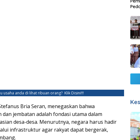
Pemb
Ped
Lang
u usaha anda di lihat ribuan orang?
Klik Disini!!!
Kes
 Stefanus Bria Seran, menegaskan bahwa
 dan jembatan adalah fondasi utama dalam
sian desa-desa. Menurutnya, negara harus hadir
alui infrastruktur agar rakyat dapat bergerak,
embang.