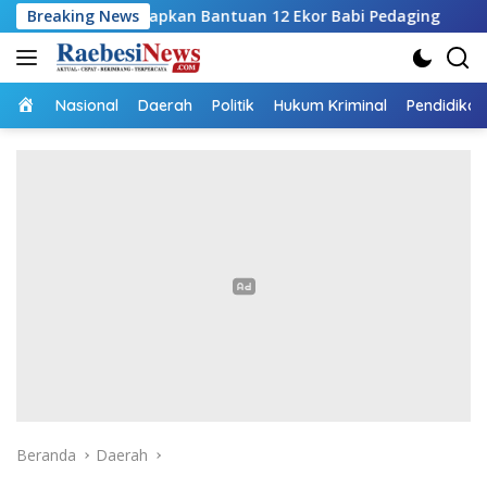
Langsung
, Siapkan Bantuan 12 Ekor Babi Pedaging
Breaking News
RSUPP Betun
ke
konten
Home
Nasional
Daerah
Politik
Hukum Kriminal
Pendidikan
Beranda
Daerah