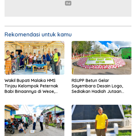
Rekomendasi untuk kamu
Wakil Bupati Malaka HMS
RSUPP Betun Gelar
Tinjau Kelompok Peternak
Sayembara Desain Logo,
Babi Binaannya di Weoe,
Sediakan Hadiah Jutaan
Siapkan Bantuan 12 Ekor
Rupiah, Pendaftaran Dibuka
Babi Pedaging
Hingga 12 Agustus 2026