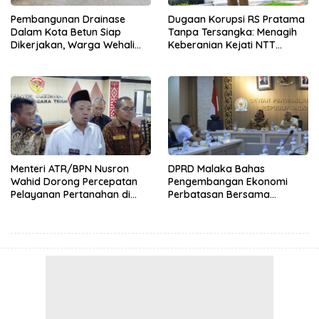
Pembangunan Drainase
Dugaan Korupsi RS Pratama
Dalam Kota Betun Siap
Tanpa Tersangka: Menagih
Dikerjakan, Warga Wehali
Keberanian Kejati NTT
Ucapkan Terima Kasih
Ungkap Kasus RS Pratama
kepada SBS HMS
Wewiku
Menteri ATR/BPN Nusron
DPRD Malaka Bahas
Wahid Dorong Percepatan
Pengembangan Ekonomi
Pelayanan Pertanahan di
Perbatasan Bersama
NTT, Wabup Malaka HMS
Senator DPD RI Angelius
Hadiri Rakor
Wake Kako