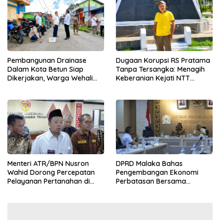
Pembangunan Drainase
Dugaan Korupsi RS Pratama
Dalam Kota Betun Siap
Tanpa Tersangka: Menagih
Dikerjakan, Warga Wehali
Keberanian Kejati NTT
Ucapkan Terima Kasih
Ungkap Kasus RS Pratama
kepada SBS HMS
Wewiku
Menteri ATR/BPN Nusron
DPRD Malaka Bahas
Wahid Dorong Percepatan
Pengembangan Ekonomi
Pelayanan Pertanahan di
Perbatasan Bersama
NTT, Wabup Malaka HMS
Senator DPD RI Angelius
Hadiri Rakor
Wake Kako