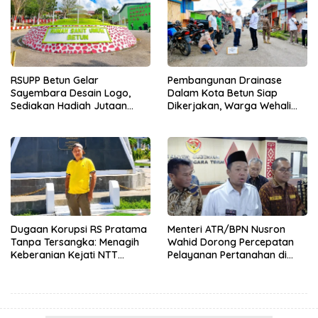
RSUPP Betun Gelar
Pembangunan Drainase
Sayembara Desain Logo,
Dalam Kota Betun Siap
Sediakan Hadiah Jutaan
Dikerjakan, Warga Wehali
Rupiah, Pendaftaran Dibuka
Ucapkan Terima Kasih
Hingga 12 Agustus 2026
kepada SBS HMS
Dugaan Korupsi RS Pratama
Menteri ATR/BPN Nusron
Tanpa Tersangka: Menagih
Wahid Dorong Percepatan
Keberanian Kejati NTT
Pelayanan Pertanahan di
Ungkap Kasus RS Pratama
NTT, Wabup Malaka HMS
Wewiku
Hadiri Rakor