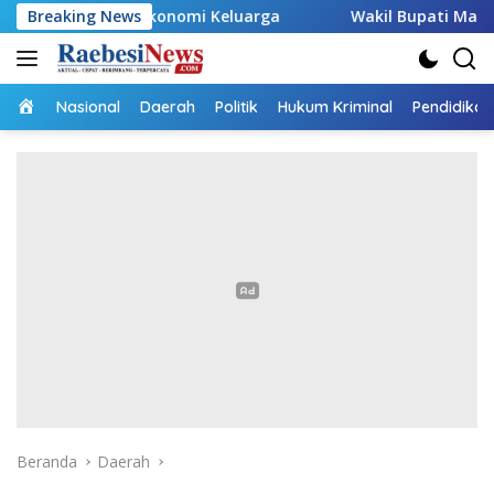
Langsung
ng Ekonomi Keluarga
Breaking News
Wakil Bupati Malaka HMS Tinjau 
ke
konten
Home
Nasional
Daerah
Politik
Hukum Kriminal
Pendidikan
Beranda
Daerah