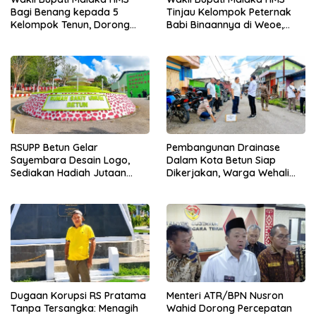
Bagi Benang kepada 5
Tinjau Kelompok Peternak
Kelompok Tenun, Dorong
Babi Binaannya di Weoe,
Ekonomi Keluarga
Siapkan Bantuan 12 Ekor
Babi Pedaging
RSUPP Betun Gelar
Pembangunan Drainase
Sayembara Desain Logo,
Dalam Kota Betun Siap
Sediakan Hadiah Jutaan
Dikerjakan, Warga Wehali
Rupiah, Pendaftaran Dibuka
Ucapkan Terima Kasih
Hingga 12 Agustus 2026
kepada SBS HMS
Dugaan Korupsi RS Pratama
Menteri ATR/BPN Nusron
Tanpa Tersangka: Menagih
Wahid Dorong Percepatan