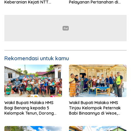
Keberanian Kejati NTT
Pelayanan Pertanahan di
Ungkap Kasus RS Pratama
NTT, Wabup Malaka HMS
Wewiku
Hadiri Rakor
Rekomendasi untuk kamu
Wakil Bupati Malaka HMS
Wakil Bupati Malaka HMS
Bagi Benang kepada 5
Tinjau Kelompok Peternak
Kelompok Tenun, Dorong
Babi Binaannya di Weoe,
Ekonomi Keluarga
Siapkan Bantuan 12 Ekor
Babi Pedaging