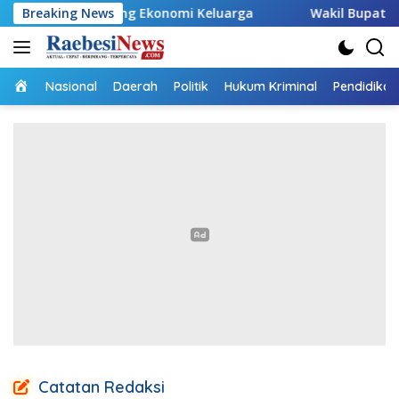
Langsung
un, Dorong Ekonomi Keluarga
Breaking News
Wakil Bupati Malaka HM
ke
konten
Home
Nasional
Daerah
Politik
Hukum Kriminal
Pendidikan
Catatan Redaksi