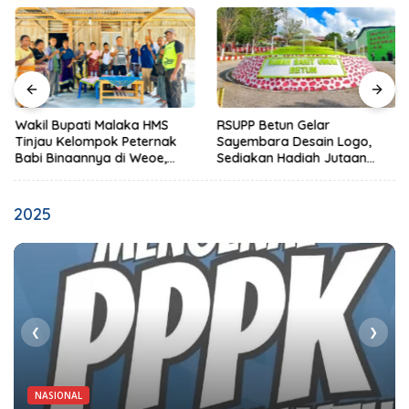
Wakil Bupati Malaka HMS
RSUPP Betun Gelar
Tinjau Kelompok Peternak
Sayembara Desain Logo,
Babi Binaannya di Weoe,
Sediakan Hadiah Jutaan
Siapkan Bantuan 12 Ekor
Rupiah, Pendaftaran Dibuka
Babi Pedaging
Hingga 12 Agustus 2026
2025
❮
❯
NASIONAL