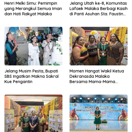
Henri Melki Simu: Pemimpin
Jelang Ultah ke-8, Komunitas
yang Merangkul Semua Iman
Lafaek Malaka Berbagi Kasih
dan Hati Rakyat Malaka
di Panti Asuhan Sta. Faustina
Harekakae
Jelang Musim Pesta, Bupati
Momen Hangat Wakil Ketua
SBS Ingatkan Makna Sakral
Dekranasda Malaka
Kue Pengantin
Bersama Mama-Mama
Papua di Expo HUT Dekranas
ke-45