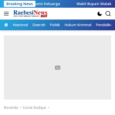
Langsung
onomi Keluarga
Breaking News
Wakil Bupati Malaka HMS Tinjau Kelom
ke
konten
Home
Nasional
Daerah
Politik
Hukum Kriminal
Pendidikan
Beranda
Sosial Budaya