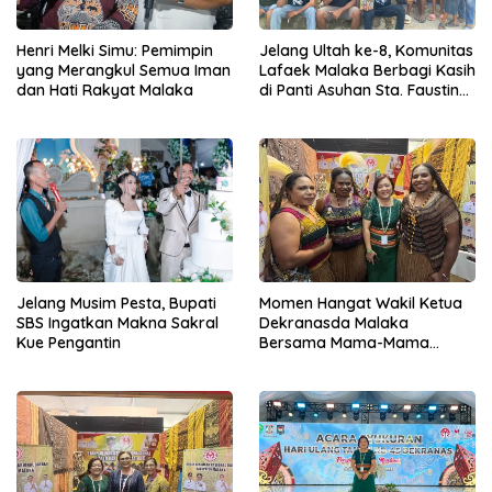
Henri Melki Simu: Pemimpin
Jelang Ultah ke-8, Komunitas
yang Merangkul Semua Iman
Lafaek Malaka Berbagi Kasih
dan Hati Rakyat Malaka
di Panti Asuhan Sta. Faustina
Harekakae
Jelang Musim Pesta, Bupati
Momen Hangat Wakil Ketua
SBS Ingatkan Makna Sakral
Dekranasda Malaka
Kue Pengantin
Bersama Mama-Mama
Papua di Expo HUT Dekranas
ke-45