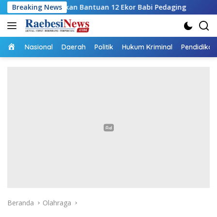
Langsung
apkan Bantuan 12 Ekor Babi Pedaging
Breaking News
RSUPP Betun Gela
ke
konten
Home
Nasional
Daerah
Politik
Hukum Kriminal
Pendidikan
Beranda
Olahraga