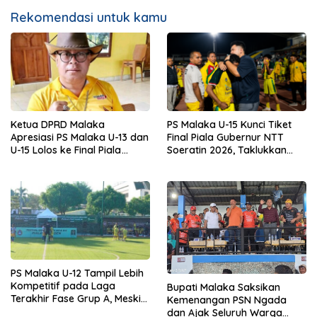
Rekomendasi untuk kamu
Ketua DPRD Malaka
PS Malaka U-15 Kunci Tiket
Apresiasi PS Malaka U-13 dan
Final Piala Gubernur NTT
U-15 Lolos ke Final Piala
Soeratin 2026, Taklukkan
Gubernur NTT Soeratin 2026
BMU Alor Pantar 2-1
PS Malaka U-12 Tampil Lebih
Kompetitif pada Laga
Bupati Malaka Saksikan
Terakhir Fase Grup A, Meski
Kemenangan PSN Ngada
Kalah 0-1 Atas Mifa Coaching
dan Ajak Seluruh Warga