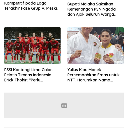
Kompetitif pada Laga
Bupati Malaka Saksikan
Terakhir Fase Grup A, Meski
Kemenangan PSN Ngada
Kalah 0-1 Atas Mifa Coaching
dan Ajak Seluruh Warga
FC Jawa Timur
Malaka Dukung PS Malaka di
ETMC Ende 2025
PSSI Kantongi Lima Calon
Yulius Klau Manek
Pelatih Timnas Indonesia,
Persembahkan Emas untuk
Erick Thohir: “Perlu
NTT, Harumkan Nama
Kesabaran”
Malaka di PON Beladiri 2025