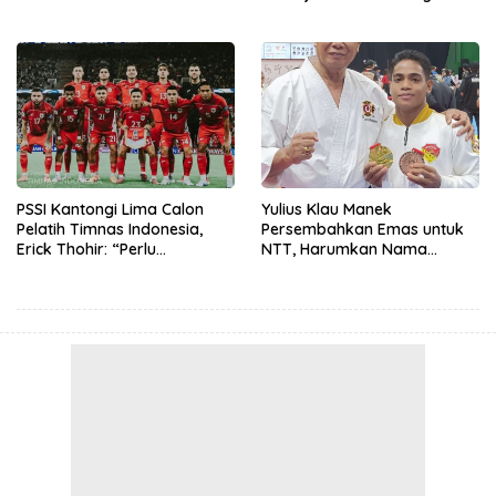
FC Jawa Timur
Malaka Dukung PS Malaka di
ETMC Ende 2025
PSSI Kantongi Lima Calon
Yulius Klau Manek
Pelatih Timnas Indonesia,
Persembahkan Emas untuk
Erick Thohir: “Perlu
NTT, Harumkan Nama
Kesabaran”
Malaka di PON Beladiri 2025