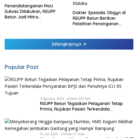
Penandatanganan MoU
Sukses Dilakukan, RSUPP
Dokter Spesialis Obgyn di
Betun Jadi Mitra
RSUPP Betun Berikan
Pendampingan RSUP
Pelatihan Penanganan
Ngoerah
Pendarahan Saat Persalinan
Bagi Tenaga Kesehatan di
Malaka
Selengkapnya
Popular Post
4 Agustus 2026
Dilihat 223 Kali
RSUPP Betun Tegaskan Pelayanan Tetap
Prima, Rujukan Pasien Terkendala
Persyaratan BPJS dan Penuhnya ICU RS
Tujuan
31 Juli 2026
Dilihat 111 Kali