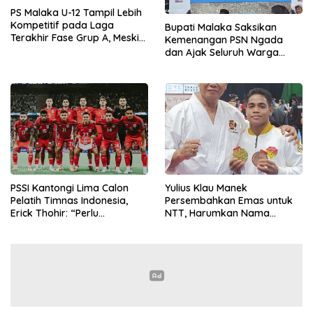
PS Malaka U-12 Tampil Lebih
Kompetitif pada Laga
Bupati Malaka Saksikan
Terakhir Fase Grup A, Meski
Kemenangan PSN Ngada
Kalah 0-1 Atas Mifa Coaching
dan Ajak Seluruh Warga
FC Jawa Timur
Malaka Dukung PS Malaka di
ETMC Ende 2025
PSSI Kantongi Lima Calon
Yulius Klau Manek
Pelatih Timnas Indonesia,
Persembahkan Emas untuk
Erick Thohir: “Perlu
NTT, Harumkan Nama
Kesabaran”
Malaka di PON Beladiri 2025