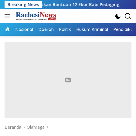
Langsung
 Siapkan Bantuan 12 Ekor Babi Pedaging
Breaking News
RSUPP Betun G
ke
konten
Home
Nasional
Daerah
Politik
Hukum Kriminal
Pendidikan
Beranda
Olahraga