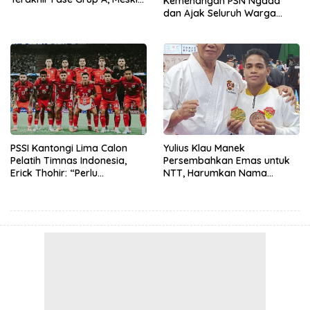
Kemenangan PSN Ngada
Kalah 0-1 Atas Mifa Coaching
dan Ajak Seluruh Warga
FC Jawa Timur
Malaka Dukung PS Malaka di
ETMC Ende 2025
PSSI Kantongi Lima Calon
Yulius Klau Manek
Pelatih Timnas Indonesia,
Persembahkan Emas untuk
Erick Thohir: “Perlu
NTT, Harumkan Nama
Kesabaran”
Malaka di PON Beladiri 2025