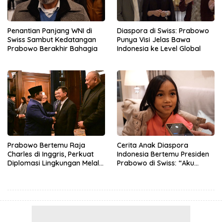
Penantian Panjang WNI di
Diaspora di Swiss: Prabowo
Swiss Sambut Kedatangan
Punya Visi Jelas Bawa
Prabowo Berakhir Bahagia
Indonesia ke Level Global
Prabowo Bertemu Raja
Cerita Anak Diaspora
Charles di Inggris, Perkuat
Indonesia Bertemu Presiden
Diplomasi Lingkungan Melalui
Prabowo di Swiss: “Aku
Konservasi Gajah
Dibilang Ganteng”