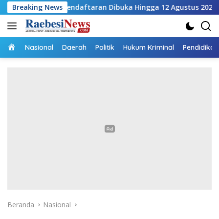
Langsung
endaftaran Dibuka Hingga 12 Agustus 2026
Breaking News
Pembanguna
ke
konten
Home
Nasional
Daerah
Politik
Hukum Kriminal
Pendidikan
Beranda
Nasional