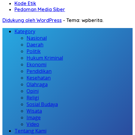
Kode Etik
Pedoman Media Siber
Didukung oleh WordPress
-
Tema: wpberita.
Kategory
Nasional
Daerah
Politik
Hukum Kriminal
Ekonomi
Pendidikan
Kesehatan
Olahraga
Opini
Religi
Sosial Budaya
Wisata
Image
Video
Tentang Kami