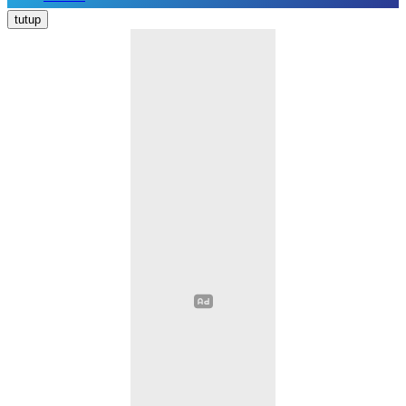
Nasional
tutup
Daerah
Politik
Hukum Kriminal
Pendidikan
Ekonomi
Kesehatan
Olahraga
Opini
Religi
Sosial Budaya
Wisata
Image
Video