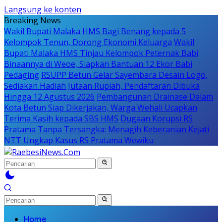
Langsung ke konten
Breaking News
Wakil Bupati Malaka HMS Bagi Benang kepada 5
Kelompok Tenun, Dorong Ekonomi Keluarga
Wakil
Bupati Malaka HMS Tinjau Kelompok Peternak Babi
Binaannya di Weoe, Siapkan Bantuan 12 Ekor Babi
Pedaging
RSUPP Betun Gelar Sayembara Desain Logo,
Sediakan Hadiah Jutaan Rupiah, Pendaftaran Dibuka
Hingga 12 Agustus 2026
Pembangunan Drainase Dalam
Kota Betun Siap Dikerjakan, Warga Wehali Ucapkan
Terima Kasih kepada SBS HMS
Dugaan Korupsi RS
Pratama Tanpa Tersangka: Menagih Keberanian Kejati
NTT Ungkap Kasus RS Pratama Wewiku
Home