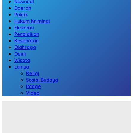
Nasional
Daerah
Politik
Hukum Kriminal
Ekonomi
Pendidikan
Kesehatan
Olahraga
Opini
Wisata
Lainya
Religi
Sosial Budaya
Image
Video