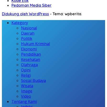
Kode Etik
Pedoman Media Siber
Didukung oleh WordPress
-
Tema: wpberita.
Kategory
Nasional
Daerah
Politik
Hukum Kriminal
Ekonomi
Pendidikan
Kesehatan
Olahraga
Opini
Religi
Sosial Budaya
Wisata
Image
Video
Tentang Kami
Indeks