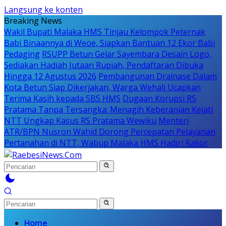
Langsung ke konten
Breaking News
Wakil Bupati Malaka HMS Tinjau Kelompok Peternak
Babi Binaannya di Weoe, Siapkan Bantuan 12 Ekor Babi
Pedaging
RSUPP Betun Gelar Sayembara Desain Logo,
Sediakan Hadiah Jutaan Rupiah, Pendaftaran Dibuka
Hingga 12 Agustus 2026
Pembangunan Drainase Dalam
Kota Betun Siap Dikerjakan, Warga Wehali Ucapkan
Terima Kasih kepada SBS HMS
Dugaan Korupsi RS
Pratama Tanpa Tersangka: Menagih Keberanian Kejati
NTT Ungkap Kasus RS Pratama Wewiku
Menteri
ATR/BPN Nusron Wahid Dorong Percepatan Pelayanan
Pertanahan di NTT, Wabup Malaka HMS Hadiri Rakor
Home