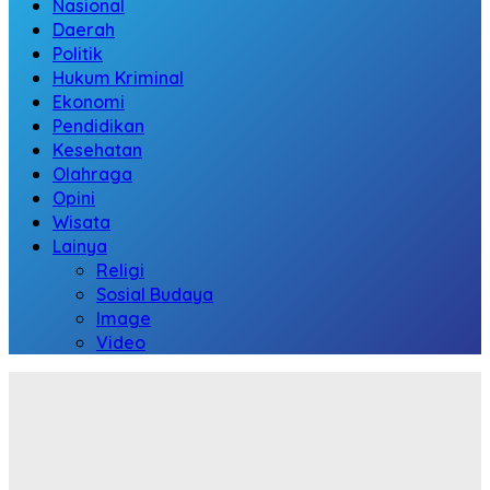
Nasional
Daerah
Politik
Hukum Kriminal
Ekonomi
Pendidikan
Kesehatan
Olahraga
Opini
Wisata
Lainya
Religi
Sosial Budaya
Image
Video