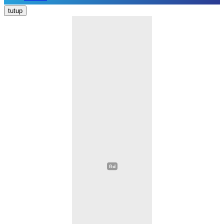
Nasional
tutup
Daerah
Politik
Hukum Kriminal
Pendidikan
Ekonomi
Kesehatan
Olahraga
Opini
Religi
Sosial Budaya
Wisata
Image
Video