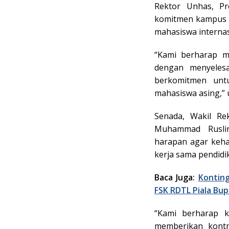
Rektor Unhas, Pr
komitmen kampus d
mahasiswa internas
“Kami berharap m
dengan menyelesa
berkomitmen untu
mahasiswa asing,” 
Senada, Wakil Re
Muhammad Ruslin,
harapan agar keh
kerja sama pendidi
Baca Juga:
Kontin
FSK RDTL Piala Bupa
“Kami berharap k
memberikan kontr