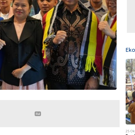
Ek
25 Ok