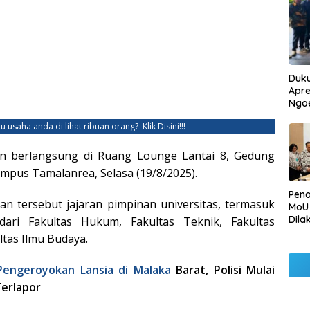
Duku
Apre
Ngo
u usaha anda di lihat ribuan orang?
Klik Disini!!!
n berlangsung di Ruang Lounge Lantai 8, Gedung
mpus Tamalanrea, Selasa (19/8/2025).
Pen
an tersebut jajaran pimpinan universitas, termasuk
MoU
Dila
ari Fakultas Hukum, Fakultas Teknik, Fakultas
Betu
ltas Ilmu Budaya.
Pen
Ngo
Pengeroyokan Lansia di
Malaka
Barat, Polisi Mulai
erlapor