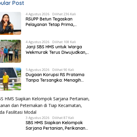
ular Post
4 Agustus 2026
Dilihat 236 Kali
RSUPP Betun Tegaskan
Pelayanan Tetap Prima,
Rujukan Pasien Terkendala
Persyaratan BPJS dan
Penuhnya ICU RS Tujuan
4 Agustus 2026
Dilihat 108 Kali
Janji SBS HMS untuk Warga
Wekmurak Terus Diwujudkan,
Pemkab Malaka Lanjutkan
Pembangunan Bronjong Senilai
Rp4,57 Miliar
5 Agustus 2026
Dilihat 90 Kali
Dugaan Korupsi RS Pratama
Tanpa Tersangka: Menagih
Keberanian Kejati NTT Ungkap
Kasus RS Pratama Wewiku
3 Agustus 2026
Dilihat 87 Kali
SBS HMS Siapkan Kelompok
Sarjana Pertanian, Perikanan
dan Peternakan di Tiap