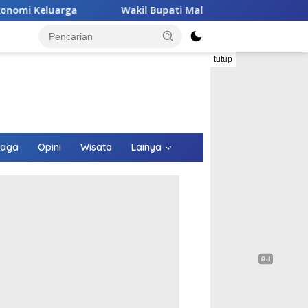
akil Bupati Malaka HMS Tinjau Kelompok Peternak Babi Binaann
tutup
raga
Opini
Wisata
Lainya