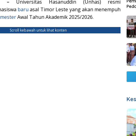
Pemb
COM –
Universitas Hasanuddin (Unhas) resmi
Ped
hasiswa
baru
asal Timor Leste yang akan menempuh
Lang
mester
Awal Tahun Akademik 2025/2026.
Scroll kebawah untuk lihat konten
Kes