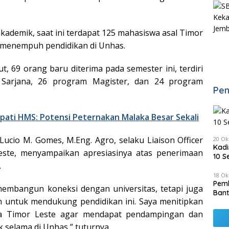
kademik, saat ini terdapat 125 mahasiswa asal Timor
 menempuh pendidikan di Unhas.
t, 69 orang baru diterima pada semester ini, terdiri
Sarjana, 26 program Magister, dan 24 program
Pen
pati HMS: Potensi Peternakan Malaka Besar Sekali
 Lucio M. Gomes, M.Eng. Agro, selaku Liaison Officer
20 Ok
Kadi
este, menyampaikan apresiasinya atas penerimaan
10 S
.
18 Ok
Pemk
membangun koneksi dengan universitas, tetapi juga
Bant
 untuk mendukung pendidikan ini. Saya menitipkan
a Timor Leste agar mendapat pendampingan dan
 selama di Unhas,” tuturnya.