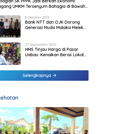
agian SK PPPK Jadi Berkah Ekonomi:
agang UMKM Tersenyum Bahagia di Bawah
it Biru Pesisir Malaka
8 Oktober 2025
Bank NTT dan OJK Dorong
Generasi Muda Malaka Melek
Finansial di Bulan Inklusi
Keuangan 2025
27 September 2025
HMS Tinjau Harga di Pasar
Uabau: Kenaikan Beras Lokal
Dinilai Masih Wajar
Selengkapnya
ehatan