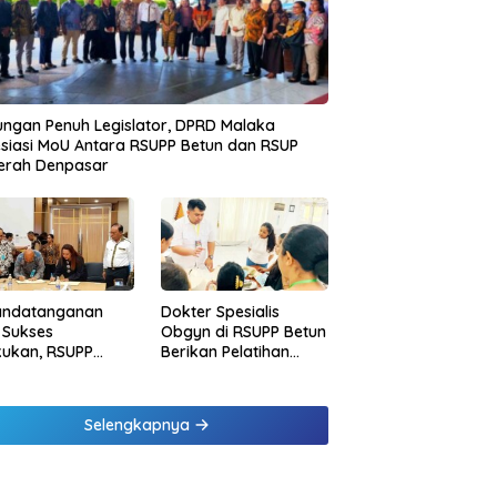
ngan Penuh Legislator, DPRD Malaka
siasi MoU Antara RSUPP Betun dan RSUP
erah Denpasar
andatanganan
Dokter Spesialis
 Sukses
Obgyn di RSUPP Betun
kukan, RSUPP
Berikan Pelatihan
n Jadi Mitra
Penanganan
dampingan RSUP
Pendarahan Saat
erah
Persalinan Bagi
Selengkapnya
Tenaga Kesehatan di
Malaka