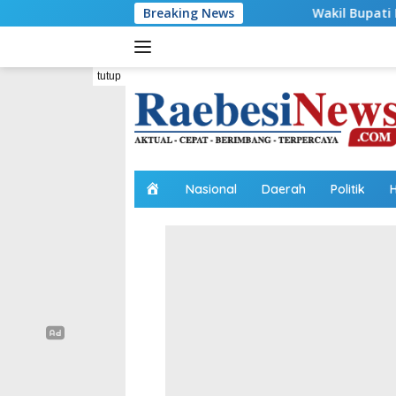
Langsung
Breaking News
Wakil Bupati Malaka HMS Bagi Benang 
ke
konten
tutup
H
Nasional
Daerah
Politik
o
m
e