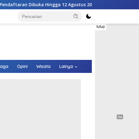
ga 12 Agustus 2026
Pembangunan Drainase Dalam Kota 
tutup
raga
Opini
Wisata
Lainya