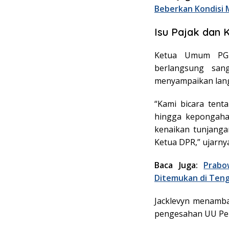
Beberkan Kondisi
Isu Pajak dan 
Ketua Umum PGI,
berlangsung san
menyampaikan lang
“Kami bicara tent
hingga kepongahan 
kenaikan tunjanga
Ketua DPR,” ujarny
Baca Juga:
Prabo
Ditemukan di Ten
Jacklevyn menamb
pengesahan UU Pe