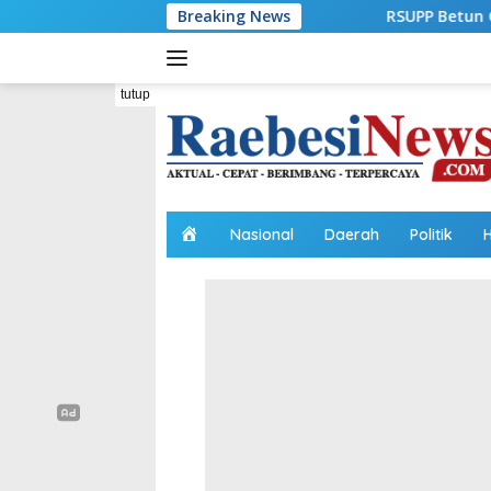
Langsung
Breaking News
RSUPP Betun Gelar Sayembara Desain L
ke
konten
tutup
H
Nasional
Daerah
Politik
o
m
e