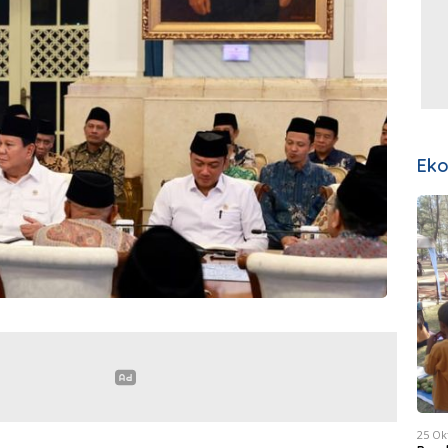
Ek
25 Ok