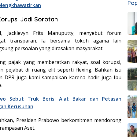
Pop
 Mengkhawatirkan
Korupsi Jadi Sorotan
 Jacklevyn Frits Manuputty, menyebut forum
gat transparan. Ia bersama tokoh agama lain
sung persoalan yang dirasakan masyarakat.
ang pajak yang memberatkan rakyat, soal korupsi,
pejabat di ruang elit seperti flexing. Bahkan isu
n DPR juga kami sampaikan karena hadir juga Ibu
a.
wo Sebut Truk Berisi Alat Bakar dan Petasan
gah Kerusuhan
ahkan, Presiden Prabowo berkomitmen mendorong
rampasan Aset.