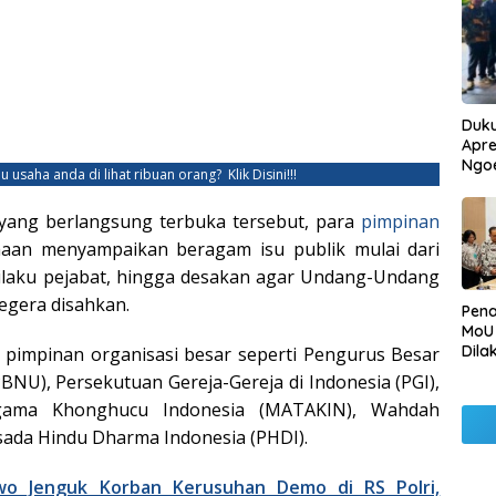
Duku
Apre
Ngo
u usaha anda di lihat ribuan orang?
Klik Disini!!!
ang berlangsung terbuka tersebut, para
pimpinan
maan menyampaikan beragam isu publik mulai dari
rilaku pejabat, hingga desakan agar Undang-Undang
egera disahkan.
Pen
MoU
Dila
 pimpinan organisasi besar seperti Pengurus Besar
Betu
BNU), Persekutuan Gereja-Gereja di Indonesia (PGI),
Pen
Agama Khonghucu Indonesia (MATAKIN), Wahdah
Ngo
isada Hindu Dharma Indonesia (PHDI).
wo Jenguk Korban Kerusuhan Demo di RS Polri,