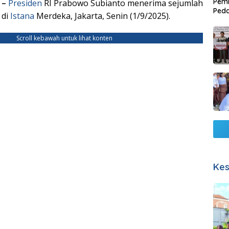
Pemb
 –
Presiden
RI Prabowo Subianto menerima sejumlah
Ped
 di
Istana
Merdeka, Jakarta, Senin (1/9/2025).
Lang
Scroll kebawah untuk lihat konten
Kes