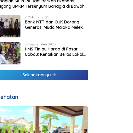
agian SK PPPK Jadi Berkah Ekonomi:
agang UMKM Tersenyum Bahagia di Bawah
it Biru Pesisir Malaka
8 Oktober 2025
Bank NTT dan OJK Dorong
Generasi Muda Malaka Melek
Finansial di Bulan Inklusi
Keuangan 2025
27 September 2025
HMS Tinjau Harga di Pasar
Uabau: Kenaikan Beras Lokal
Dinilai Masih Wajar
Selengkapnya
ehatan