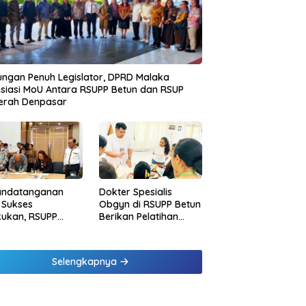
ngan Penuh Legislator, DPRD Malaka
siasi MoU Antara RSUPP Betun dan RSUP
erah Denpasar
andatanganan
Dokter Spesialis
 Sukses
Obgyn di RSUPP Betun
kukan, RSUPP
Berikan Pelatihan
n Jadi Mitra
Penanganan
dampingan RSUP
Pendarahan Saat
erah
Persalinan Bagi
Selengkapnya
Tenaga Kesehatan di
Malaka