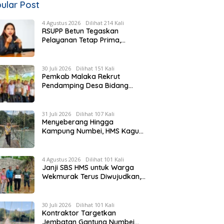
ular Post
4 Agustus 2026
Dilihat 214 Kali
RSUPP Betun Tegaskan
Pelayanan Tetap Prima,
Rujukan Pasien Terkendala
Persyaratan BPJS dan
Penuhnya ICU RS Tujuan
30 Juli 2026
Dilihat 151 Kali
Pemkab Malaka Rekrut
Pendamping Desa Bidang
Pertanian, Peternakan dan
Perikanan, HMS: Seleksi
Berdasarkan Kompetensi
31 Juli 2026
Dilihat 107 Kali
Menyeberang Hingga
Kampung Numbei, HMS Kagum
Melihat Kemegahan Jembatan
Gantung yang Hampir
Rampung
4 Agustus 2026
Dilihat 101 Kali
Janji SBS HMS untuk Warga
Wekmurak Terus Diwujudkan,
Pemkab Malaka Lanjutkan
Pembangunan Bronjong Senilai
Rp4,57 Miliar
30 Juli 2026
Dilihat 101 Kali
Kontraktor Targetkan
Jembatan Gantung Numbei