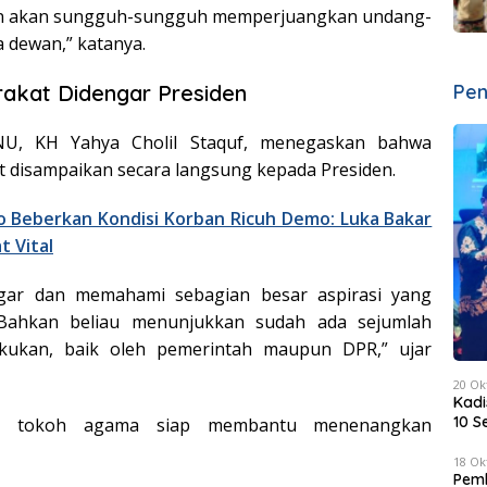
an akan sungguh-sungguh memperjuangkan undang-
 dewan,” katanya.
rakat Didengar Presiden
Pen
, KH Yahya Cholil Staquf, menegaskan bahwa
t disampaikan secara langsung kepada Presiden.
 Beberkan Kondisi Korban Ricuh Demo: Luka Bakar
t Vital
gar dan memahami sebagian besar aspirasi yang
Bahkan beliau menunjukkan sudah ada sejumlah
kukan, baik oleh pemerintah maupun DPR,” ujar
20 Ok
Kadi
10 S
, tokoh agama siap membantu menenangkan
18 Ok
Pemk