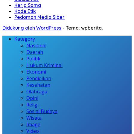
Kerja Sama
Kode Etik
Pedoman Media Siber
Didukung oleh WordPress
-
Tema: wpberita.
Kategory
Nasional
Daerah
Politik
Hukum Kriminal
Ekonomi
Pendidikan
Kesehatan
Olahraga
Opini
Religi
Sosial Budaya
Wisata
Image
Video