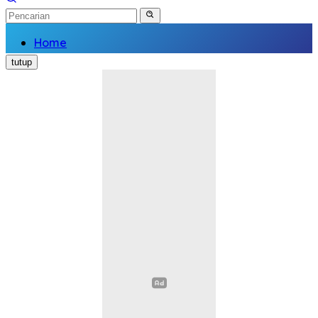
Home
Nasional
tutup
Daerah
Politik
Hukum Kriminal
Pendidikan
Ekonomi
Kesehatan
Olahraga
Opini
Religi
Sosial Budaya
Wisata
Image
Video