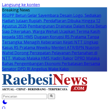
Langsung ke konten
Breaking News
RSUPP Betun Gelar Sayembara Desain Logo, Sediakan
Hadiah Jutaan Rupiah, Pendaftaran Dibuka Hingga 12
Agustus 2026
Pembangunan Drainase Dalam Kota Betun
Siap Dikerjakan, Warga Wehali Ucapkan Terima Kasih
kepada SBS HMS
Dugaan Korupsi RS Pratama Tanpa
Tersangka: Menagih Keberanian Kejati NTT Ungkap
Kasus RS Pratama Wewiku
Menteri ATR/BPN Nusron
Wahid Dorong Percepatan Pelayanan Pertanahan di
NTT, Wabup Malaka HMS Hadiri Rakor
DPRD Malaka
Bahas Pengembangan Ekonomi Perbatasan Bersama
Senator DPD RI Angelius Wake Kako