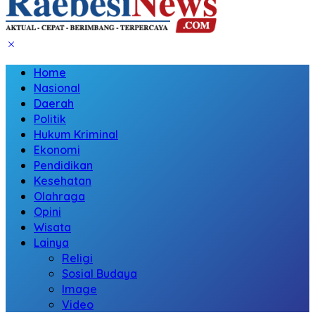
Home
Nasional
Daerah
Politik
Hukum Kriminal
Ekonomi
Pendidikan
Kesehatan
Olahraga
Opini
Wisata
Lainya
Religi
Sosial Budaya
Image
Video