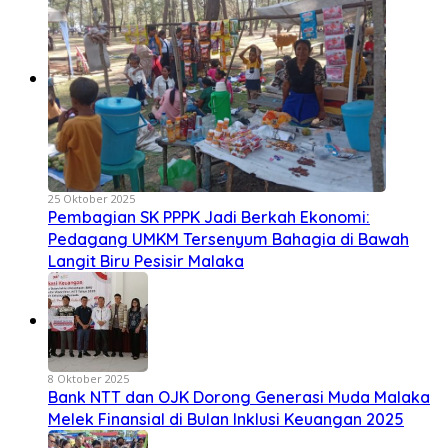
25 Oktober 2025
Pembagian SK PPPK Jadi Berkah Ekonomi:
Pedagang UMKM Tersenyum Bahagia di Bawah
Langit Biru Pesisir Malaka
8 Oktober 2025
Bank NTT dan OJK Dorong Generasi Muda Malaka
Melek Finansial di Bulan Inklusi Keuangan 2025