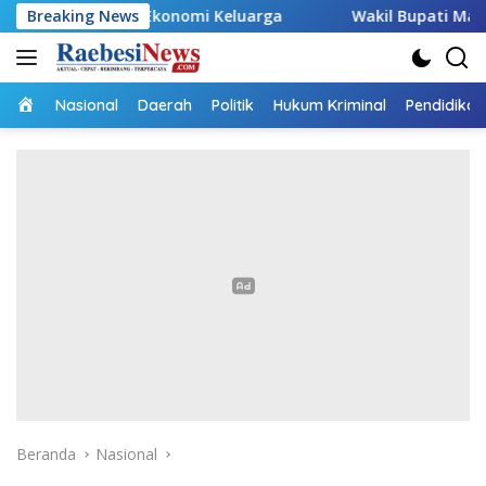
Langsung
g Ekonomi Keluarga
Breaking News
Wakil Bupati Malaka HMS Tinjau K
ke
konten
Home
Nasional
Daerah
Politik
Hukum Kriminal
Pendidikan
Beranda
Nasional