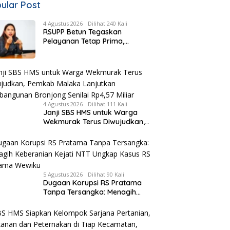
ular Post
4 Agustus 2026
Dilihat 240 Kali
RSUPP Betun Tegaskan
Pelayanan Tetap Prima,
Rujukan Pasien Terkendala
Persyaratan BPJS dan
Penuhnya ICU RS Tujuan
4 Agustus 2026
Dilihat 111 Kali
Janji SBS HMS untuk Warga
Wekmurak Terus Diwujudkan,
Pemkab Malaka Lanjutkan
Pembangunan Bronjong Senilai
Rp4,57 Miliar
5 Agustus 2026
Dilihat 90 Kali
Dugaan Korupsi RS Pratama
Tanpa Tersangka: Menagih
Keberanian Kejati NTT Ungkap
Kasus RS Pratama Wewiku