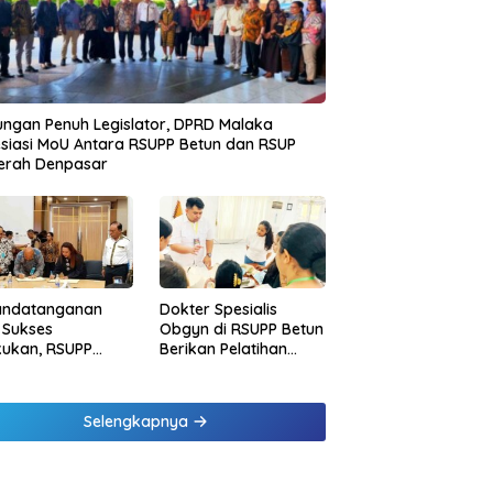
ngan Penuh Legislator, DPRD Malaka
siasi MoU Antara RSUPP Betun dan RSUP
erah Denpasar
andatanganan
Dokter Spesialis
 Sukses
Obgyn di RSUPP Betun
kukan, RSUPP
Berikan Pelatihan
n Jadi Mitra
Penanganan
dampingan RSUP
Pendarahan Saat
erah
Persalinan Bagi
Selengkapnya
Tenaga Kesehatan di
Malaka