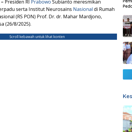
Pemb
 –
Presiden RI
Prabowo
Subianto meresmikan
Ped
rpadu serta Institut Neurosains
Nasional
di Rumah
Lang
asional (RS PON) Prof. Dr. dr. Mahar Mardjono,
sa (26/8/2025).
Scroll kebawah untuk lihat konten
Kes