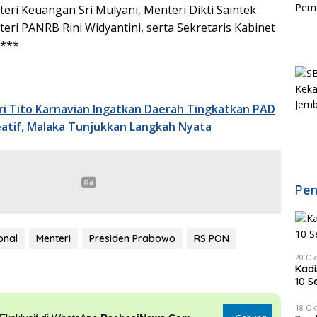
eri Keuangan Sri Mulyani, Menteri Dikti Saintek
teri PANRB Rini Widyantini, serta Sekretaris Kabinet
.***
i Tito Karnavian Ingatkan Daerah Tingkatkan PAD
atif, Malaka Tunjukkan Langkah Nyata
Pen
onal
Menteri
Presiden Prabowo
RS PON
20 Ok
Kadi
10 S
18 Ok