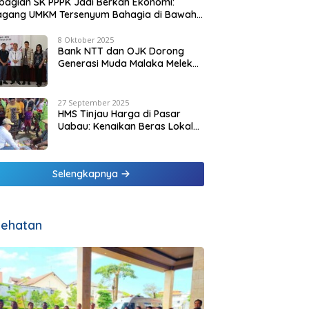
agian SK PPPK Jadi Berkah Ekonomi:
agang UMKM Tersenyum Bahagia di Bawah
it Biru Pesisir Malaka
8 Oktober 2025
Bank NTT dan OJK Dorong
Generasi Muda Malaka Melek
Finansial di Bulan Inklusi
Keuangan 2025
27 September 2025
HMS Tinjau Harga di Pasar
Uabau: Kenaikan Beras Lokal
Dinilai Masih Wajar
Selengkapnya
ehatan