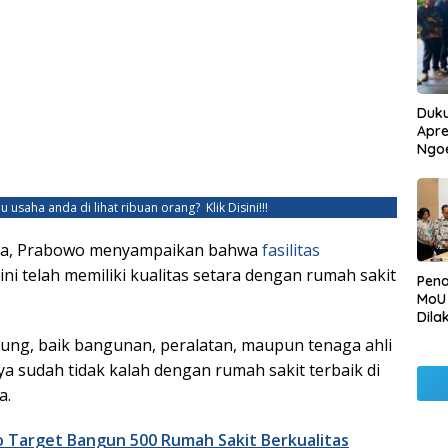
Duku
Apre
Ngo
u usaha anda di lihat ribuan orang?
Klik Disini!!!
a, Prabowo menyampaikan bahwa
fasilitas
ni telah memiliki kualitas setara dengan rumah sakit
Pen
MoU
Dila
Betu
sung, baik bangunan, peralatan, maupun tenaga ahli
Pen
a sudah tidak kalah dengan rumah sakit terbaik di
Ngo
a.
 Target Bangun 500 Rumah Sakit Berkualitas