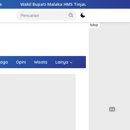
i Malaka HMS Tinjau Kelompok Peternak Babi Binaannya di Weo
tutup
raga
Opini
Wisata
Lainya