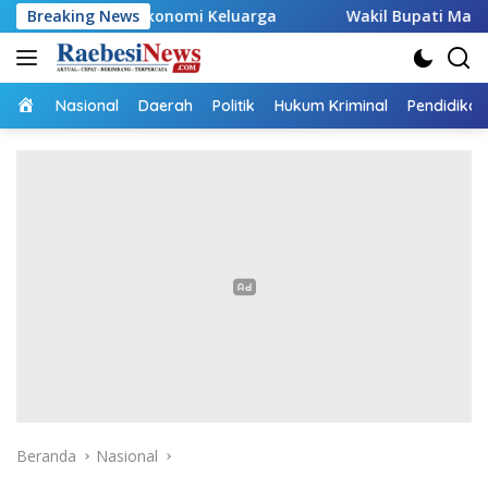
Langsung
 Ekonomi Keluarga
Breaking News
Wakil Bupati Malaka HMS Tinjau Ke
ke
konten
Home
Nasional
Daerah
Politik
Hukum Kriminal
Pendidikan
Beranda
Nasional