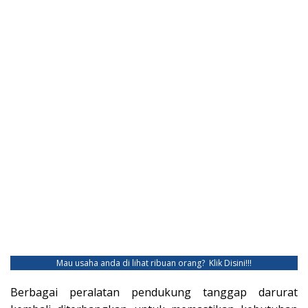
Mau usaha anda di lihat ribuan orang?
Klik Disini!!!
Berbagai peralatan pendukung tanggap darurat