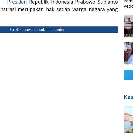
Pemb
M –
Presiden
Republik Indonesia Prabowo Subianto
Ped
strasi merupakan hak setiap warga negara yang
Lang
Scroll kebawah untuk lihat konten
Kes