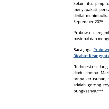
Selain itu, pimp
menyepakati penc
dinilai menimbulka
September 2025.
Prabowo mengimb
nasional dan men
Baca Juga:
Prabowo
Dicabut Keanggot
“Indonesia sedang
diadu domba. Mari
tanpa kerusuhan, 
adalah gotong ro
pungkasnya.***