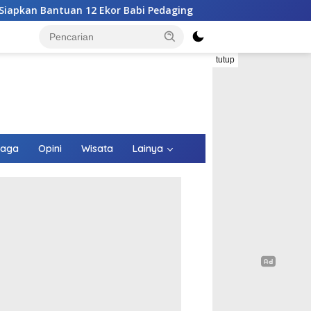
Babi Pedaging
RSUPP Betun Gelar Sayembara Desain Log
tutup
raga
Opini
Wisata
Lainya