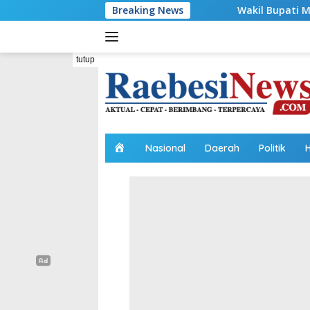
Langsung
Wakil Bupati Malaka HMS Tinjau Kelompo
Breaking News
ke
konten
tutup
H
Nasional
Daerah
Politik
o
m
e