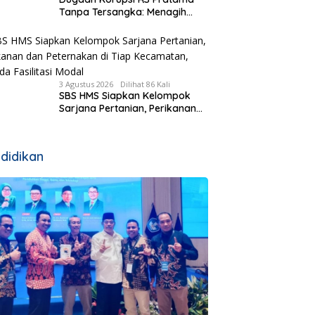
Tanpa Tersangka: Menagih
Keberanian Kejati NTT Ungkap
Kasus RS Pratama Wewiku
3 Agustus 2026
Dilihat 86 Kali
SBS HMS Siapkan Kelompok
Sarjana Pertanian, Perikanan
dan Peternakan di Tiap
Kecamatan, Pemda Fasilitasi
Modal
didikan