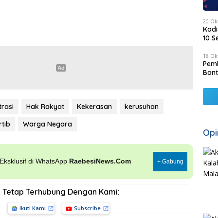
20 Ok
Kadi
10 S
18 Ok
Pemk
Bant
rasi
Hak Rakyat
Kekerasan
kerusuhan
rtib
Warga Negara
Opi
, Eksklusif di WhatsApp
RaebesiNews.Com
+ Gabung
Tetap Terhubung Dengan Kami:
Ikuti Kami
Subscribe