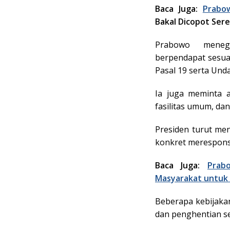
Baca Juga:
Prabo
Bakal Dicopot Ser
Prabowo meneg
berpendapat sesuai 
Pasal 19 serta Un
Ia juga meminta 
fasilitas umum, d
Presiden turut m
konkret merespons 
Baca Juga:
Prab
Masyarakat untuk 
Beberapa kebijaka
dan penghentian se