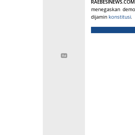
RAEBESINEWS.CO
menegaskan demon
dijamin
konstitusi
.