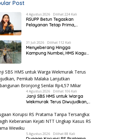
ular Post
4 Agustus 2026
Dilihat 224 Kali
RSUPP Betun Tegaskan
Pelayanan Tetap Prima,
Rujukan Pasien Terkendala
Persyaratan BPJS dan
Penuhnya ICU RS Tujuan
31 Juli 2026
Dilihat 112 Kali
Menyeberang Hingga
Kampung Numbei, HMS Kagum
Melihat Kemegahan Jembatan
Gantung yang Hampir
Rampung
4 Agustus 2026
Dilihat 106 Kali
Janji SBS HMS untuk Warga
Wekmurak Terus Diwujudkan,
Pemkab Malaka Lanjutkan
Pembangunan Bronjong Senilai
Rp4,57 Miliar
5 Agustus 2026
Dilihat 88 Kali
Dugaan Korupsi RS Pratama