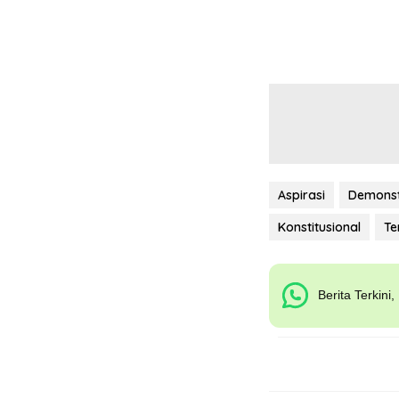
Aspirasi
Demonst
Konstitusional
Te
Berita Terkini