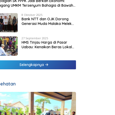
agian SK PPPK Jadi Berkah Ekonomi:
agang UMKM Tersenyum Bahagia di Bawah
it Biru Pesisir Malaka
8 Oktober 2025
Bank NTT dan OJK Dorong
Generasi Muda Malaka Melek
Finansial di Bulan Inklusi
Keuangan 2025
27 September 2025
HMS Tinjau Harga di Pasar
Uabau: Kenaikan Beras Lokal
Dinilai Masih Wajar
Selengkapnya
ehatan