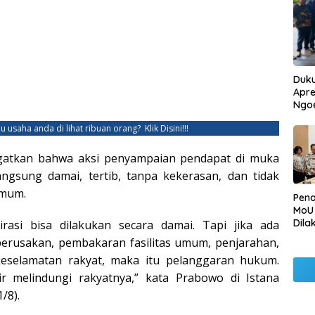
Duku
Apre
Ngo
u usaha anda di lihat ribuan orang?
Klik Disini!!!
atkan bahwa aksi penyampaian pendapat di muka
gsung damai, tertib, tanpa kekerasan, dan tidak
umum.
Pen
MoU
Dila
rasi bisa dilakukan secara damai. Tapi jika ada
Betu
perusakan, pembakaran fasilitas umum, penjarahan,
Pen
eselamatan rakyat, maka itu pelanggaran hukum.
Ngo
r melindungi rakyatnya,” kata Prabowo di Istana
/8).