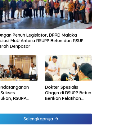
ngan Penuh Legislator, DPRD Malaka
siasi MoU Antara RSUPP Betun dan RSUP
erah Denpasar
andatanganan
Dokter Spesialis
 Sukses
Obgyn di RSUPP Betun
kukan, RSUPP
Berikan Pelatihan
n Jadi Mitra
Penanganan
dampingan RSUP
Pendarahan Saat
erah
Persalinan Bagi
Selengkapnya
Tenaga Kesehatan di
Malaka