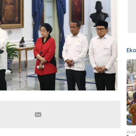
Ek
25 Ok