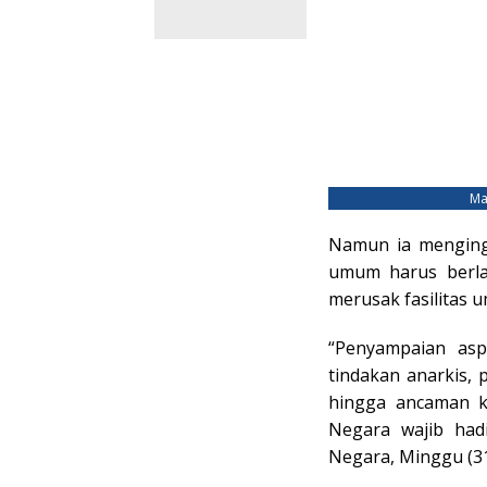
Ma
Namun ia menging
umum harus berlan
merusak fasilitas 
“Penyampaian aspi
tindakan anarkis, 
hingga ancaman k
Negara wajib hadi
Negara, Minggu (31