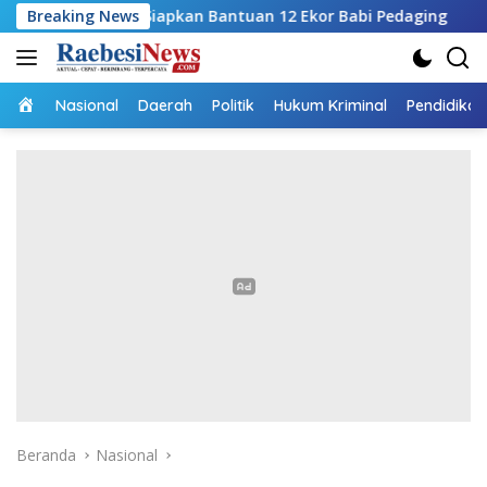
Langsung
, Siapkan Bantuan 12 Ekor Babi Pedaging
Breaking News
RSUPP Betun 
ke
konten
Home
Nasional
Daerah
Politik
Hukum Kriminal
Pendidikan
Beranda
Nasional